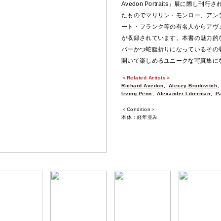
Avedon Portraits」展に際し
たものでマリリン・モンロー、アン
ート・フランク等の有名人からアヴ
が収録されています。本書の魅力的
バーかつ蛇腹折りになっているその
開いて楽しめるユニークな写真集に
＜Related Artists＞
Richard Avedon
、
Alexey Brodovitch
Irving Penn
、
Alexander Liberman
、
P
＜Condition＞
本体：経年並み