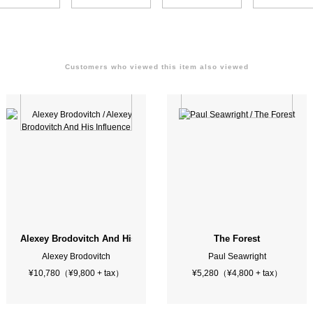
Customers who viewed this item also viewed
Alexey Brodovitch And His Influence
The Forest
Alexey Brodovitch
Paul Seawright
¥10,780（¥9,800 + tax）
¥5,280（¥4,800 + tax）