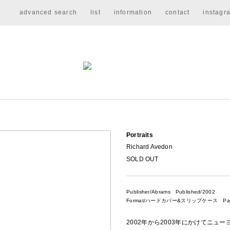
advanced search
list
information
contact
instagr
Portraits
Richard Avedon
SOLD OUT
Publisher/Abrams
Published/2002
Format/ハードカバー&スリップケース Pages/
2002年から2003年にかけてニュー