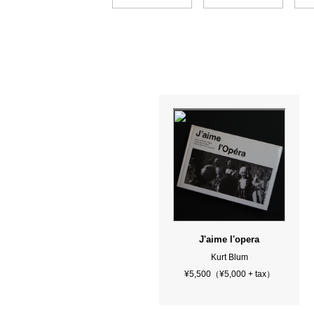
J'aime l'opera
Kurt Blum
¥5,500（¥5,000 + tax）