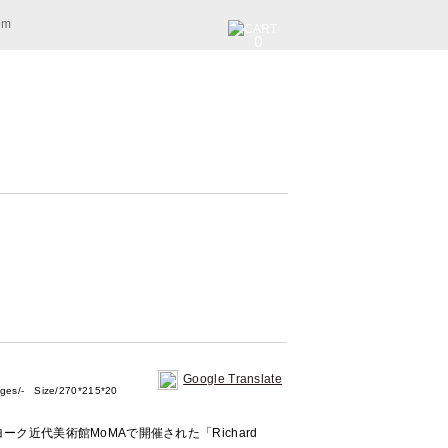
am
0
Google Translate
- Size/270*215*20
ヨーク近代美術館MoMAで開催された「Richard