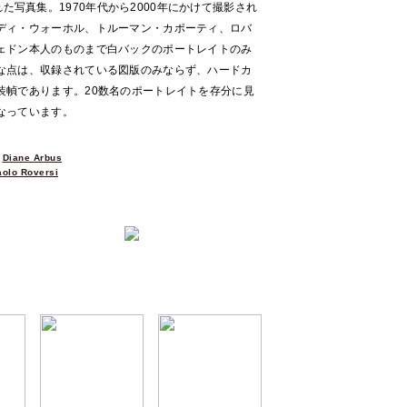
刊行された写真集。1970年代から2000年にかけて撮影され
ディ・ウォーホル、トルーマン・カポーティ、ロバ
ェドン本人のものまで白バックのポートレイトのみ
な点は、収録されている図版のみならず、ハードカ
装幀であります。20数名のポートレイトを存分に見
なっています。
、
Diane Arbus
aolo Roversi