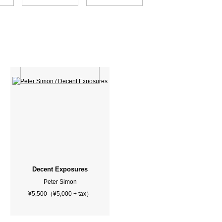
t Booze（Signed）
Decent Exposures
Peter Simon
¥5,500（¥5,000 + tax）