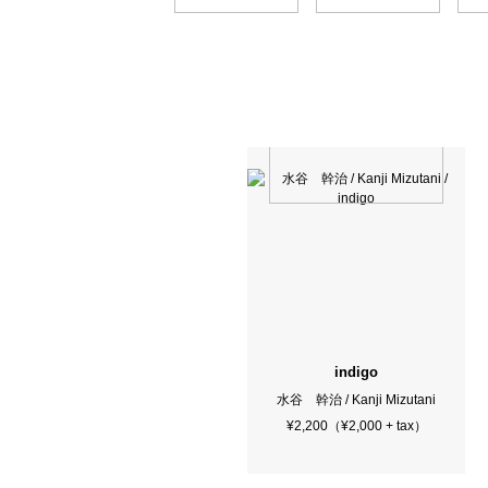
indigo
水谷 幹治 / Kanji Mizutani
¥2,200（¥2,000 + tax）