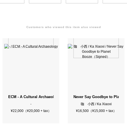
Customers who viewed this item also viewed
ECM - A Cultural Archaeology
Never Say Goodbye to Plane
-
咖 小西 / Ka Xiaoxi
¥22,000（¥20,000 + tax）
¥16,500（¥15,000 + tax）