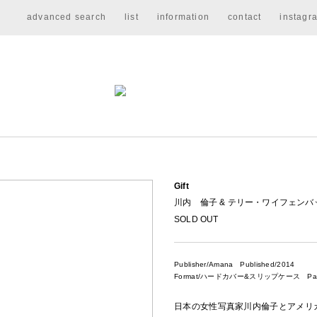
advanced search
list
information
contact
instagr
Gift
川内 倫子 & テリー・ワイフェンバック / Rin
SOLD OUT
Publisher/Amana
Published/2014
Format/ハードカバー&スリップケース Pages/
日本の女性写真家川内倫子とアメリ