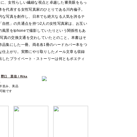
ーフに、女性らしい繊細な視点と卓越した審美眼をもっ
本を代表する女性写真家のひとりである川内倫子。
的な写真を創作し、日本でも絶大なる人気を誇るテ
「自然」の共通点を持つ2人の女性写真家は、お互い
風景をIphoneで撮影していたりという関係性もあ
ね写真の交換文通を交わしていたとのこと。本書はそ
作品集にした一冊。両名各1冊のハードカバー本をつ
な仕上がり。実際にやり取りしたメール文章も収録
出したプライベート・ストーリーは何ともポエティ
、
野口 里佳 / Rika
i
経年並み、美品
可能です