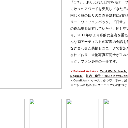
「Gift」。ありふれた日常をモチ
て数々のアワードを受賞してきた日
同じく身の回りの自然を題材に幻想
リー・ワイフェンバック。「日常」
の作品集を所有していたり、同じ空の
り、2011年頃より私的に交流を重
んな両アーティストの写真の会話を
なぎ合わせた装幀もユニークで贅沢
されており、大物写真家同士が生み
ック。ファン必見の一冊です。
＜Related Artists＞
Terri Weifenbach
Noguchi
、
川内 倫子 / Rinko Kawauch
＜Condition＞ ケース：少シワ、本体：
※こちらの商品はレターパックでの配送が