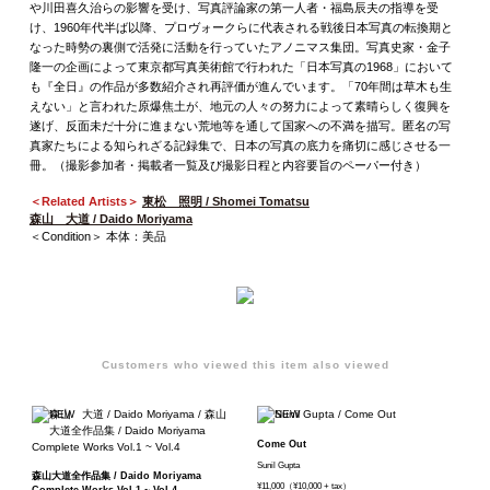
や川田喜久治らの影響を受け、写真評論家の第一人者・福島辰夫の指導を受
け、1960年代半ば以降、プロヴォークらに代表される戦後日本写真の転換期と
なった時勢の裏側で活発に活動を行っていたアノニマス集団。写真史家・金子
隆一の企画によって東京都写真美術館で行われた「日本写真の1968」において
も『全日』の作品が多数紹介され再評価が進んでいます。「70年間は草木も生
えない」と言われた原爆焦土が、地元の人々の努力によって素晴らしく復興を
遂げ、反面未だ十分に進まない荒地等を通して国家への不満を描写。匿名の写
真家たちによる知られざる記録集で、日本の写真の底力を痛切に感じさせる一
冊。（撮影参加者・掲載者一覧及び撮影日程と内容要旨のペーパー付き）
＜Related Artists＞
東松 照明 / Shomei Tomatsu
森山 大道 / Daido Moriyama
＜Condition＞ 本体：美品
Customers who viewed this item also viewed
Come Out
Sunil Gupta
森山大道全作品集 / Daido Moriyama
¥11,000（¥10,000 + tax）