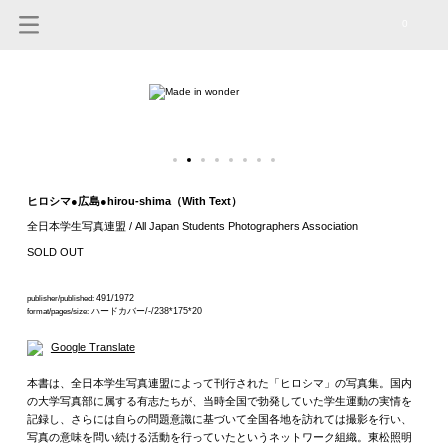
0
ヒロシマ●広島●hirou-shima（With Text）
全日本学生写真連盟 / All Japan Students Photographers Association
SOLD OUT
491/1972
publisher/published:
ハードカバー/-/238*175*20
format/pages/size:
Google Translate
本書は、全日本学生写真連盟によって刊行された「ヒロシマ」の写真集。国内
の大学写真部に属する有志たちが、当時全国で勃発していた学生運動の実情を
記録し、さらには自らの問題意識に基づいて全国各地を訪れては撮影を行い、
写真の意味を問い続ける活動を行っていたというネットワーク組織。東松照明