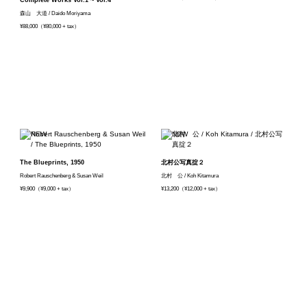
Complete Works Vol.1 ~ Vol.4
森山 大道 / Daido Moriyama
¥88,000（¥80,000 + tax）
The Blueprints, 1950
北村公写真掟２
Robert Rauschenberg & Susan Weil
北村 公 / Koh Kitamura
¥9,900（¥9,000 + tax）
¥13,200（¥12,000 + tax）