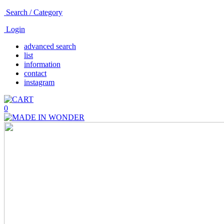
Search / Category
Login
advanced search
list
information
contact
instagram
0