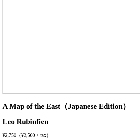
A Map of the East（Japanese Edition）
Leo Rubinfien
¥2,750（¥2,500 + tax）