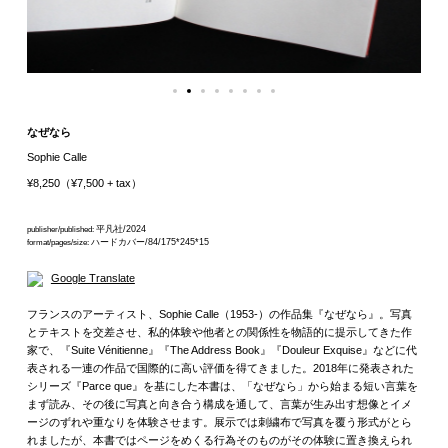
なぜなら
Sophie Calle
¥8,250（¥7,500 + tax）
平凡社/2024
publisher/published:
ハードカバー/84/175*245*15
format/pages/size:
Google Translate
フランスのアーティスト、Sophie Calle（1953-）の作品集『なぜなら』。写真
とテキストを交差させ、私的体験や他者との関係性を物語的に提示してきた作
家で、『Suite Vénitienne』『The Address Book』『Douleur Exquise』などに代
表される一連の作品で国際的に高い評価を得てきました。2018年に発表された
シリーズ『Parce que』を基にした本書は、「なぜなら」から始まる短い言葉を
まず読み、その後に写真と向き合う構成を通して、言葉が生み出す想像とイメ
ージのずれや重なりを体験させます。展示では刺繍布で写真を覆う形式がとら
れましたが、本書ではページをめくる行為そのものがその体験に置き換えられ