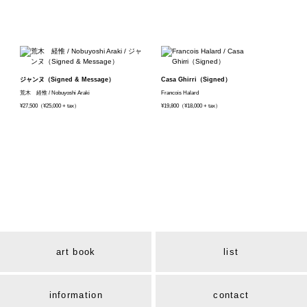
ジャンヌ（Signed & Message）
Casa Ghirri（Signed）
荒木 経惟 / Nobuyoshi Araki
Francois Halard
¥27,500（¥25,000 + tax）
¥19,800（¥18,000 + tax）
art book
list
information
contact