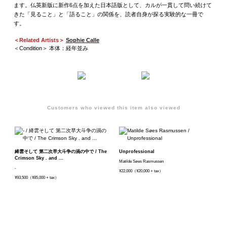
ます。仏英新版に新作6点を加えた日本語版として、カルが一貫して問い続けて
きた「見ること」と「語ること」の関係を、読者自身が探る実験的な一冊で
す。
＜Related Artists＞
Sophie Calle
＜Condition＞ 本体：経年並み
Customers who viewed this item also viewed
絳雲そして 第二次早大斗争の渦の中で / The
Unprofessional
Crimson Sky . and ...
Matilde Søes Rasmussen
-
¥22,000（¥20,000 + tax）
¥93,500（¥85,000 + tax）