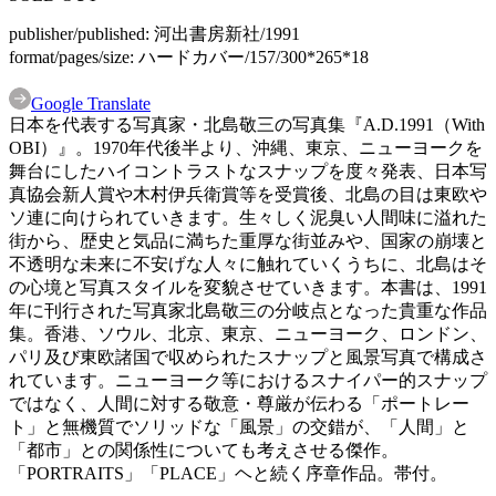
publisher/published:
河出書房新社/1991
format/pages/size:
ハードカバー/157/300*265*18
Google Translate
日本を代表する写真家・北島敬三の写真集『A.D.1991（With
OBI）』。1970年代後半より、沖縄、東京、ニューヨークを
舞台にしたハイコントラストなスナップを度々発表、日本写
真協会新人賞や木村伊兵衛賞等を受賞後、北島の目は東欧や
ソ連に向けられていきます。生々しく泥臭い人間味に溢れた
街から、歴史と気品に満ちた重厚な街並みや、国家の崩壊と
不透明な未来に不安げな人々に触れていくうちに、北島はそ
の心境と写真スタイルを変貌させていきます。本書は、1991
年に刊行された写真家北島敬三の分岐点となった貴重な作品
集。香港、ソウル、北京、東京、ニューヨーク、ロンドン、
パリ及び東欧諸国で収められたスナップと風景写真で構成さ
れています。ニューヨーク等におけるスナイパー的スナップ
ではなく、人間に対する敬意・尊厳が伝わる「ポートレー
ト」と無機質でソリッドな「風景」の交錯が、「人間」と
「都市」との関係性についても考えさせる傑作。
「PORTRAITS」「PLACE」ヘと続く序章作品。帯付。