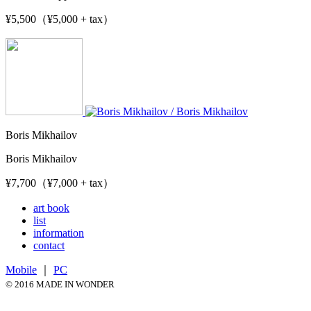
¥5,500（¥5,000 + tax）
Boris Mikhailov
Boris Mikhailov
¥7,700（¥7,000 + tax）
art book
list
information
contact
Mobile
｜
PC
© 2016 MADE IN WONDER