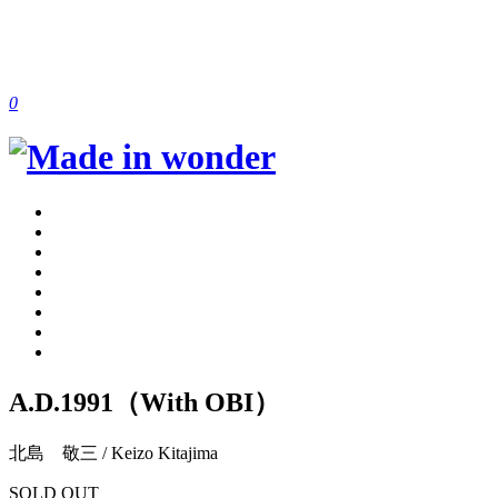
0
A.D.1991（With OBI）
北島 敬三 / Keizo Kitajima
SOLD OUT