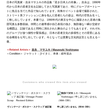
日本の写真家・吉永マサユキの作品集『若き日本人の肖像』。吉永は、1990年
代から日本の若者文化を記録してきた写真家であり、特にグループポートレー
トに焦点を当てた作品で知られています。街角やイベント会場で撮影された、
ストリート系ファッションに身を包んだ若者たちの姿は、時代の空気を生々し
く映し出しています。本書では、1990年代の東京を中心に撮影された若者の集
団写真を多数収録。仲間との連帯感や自己表現の強さ、無防備な一瞬が交錯す
る構図は、記録であると同時に演出された舞台のようでもあります。それぞれ
のグループが放つ個性や緊張感は、日本の若者文化の多様性とその背景にある
社会構造をも写し出しています。今となっては貴重な文化的証言とも言える一
冊。
＜Related Artists＞
吉永 マサユキ / Masayuki Yoshinaga
＜Condition＞ ジャケット：少イタミ、本体：経年並み
Customers who viewed this item also viewed
ヴィンテージ・ポスター・スクラップ 改訂版
申し訳ございません（With OBI）