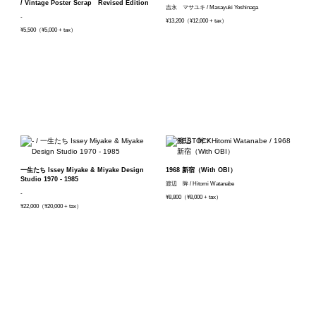
/ Vintage Poster Scrap Revised Edition
吉永 マサユキ / Masayuki Yoshinaga
-
¥13,200（¥12,000 + tax）
¥5,500（¥5,000 + tax）
一生たち Issey Miyake & Miyake Design
1968 新宿（With OBI）
Studio 1970 - 1985
渡辺 眸 / Hitomi Watanabe
-
¥8,800（¥8,000 + tax）
¥22,000（¥20,000 + tax）