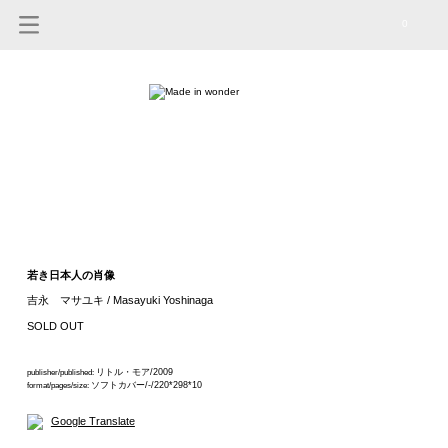
0
若き日本人の肖像
吉永 マサユキ / Masayuki Yoshinaga
SOLD OUT
リトル・モア/2009
publisher/published:
ソフトカバー/-/220*298*10
format/pages/size:
Google Translate