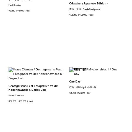
Odasaku（Japanese Edition）
Paul Kooiker
森山 大道 / Daido Moriyama
¥3,850（¥3,500 + tax）
¥13,200（¥12,000 + tax）
One Day
Gentagelsens Fest Fotografier fra det
石内 都 / Miyako Ishiuchi
Kobenhavnske 6 Dages Lob
¥2,750（¥2,500 + tax）
Krass Clement
¥22,000（¥20,000 + tax）