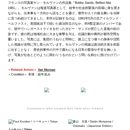
フランスの写真家ヤン・モルヴァンの作品集『Bobby Sands, Belfast Mai
1981』。モルヴァンは報道写真家として、紛争や社会的緊張の現場に身を置き
ながらも、出来事を一方向から語ることを避け、都市や人々の振る舞いを冷静
に見つめ続けてきました。本作が記録するのは、1981年5月の北アイルランド・
ベルファスト。英国統治下で続いた政治対立のなか、IRA暫定派のメンバーであ
り、獄中でハンガーストライキを行ったボビー・サンズが死亡した直後の街の
姿です。彼の死は地域社会に大きな衝撃を与え、抗議行動や葬列が都市空間を
覆いました。写真には、集団のうねりと同時に、路上に立つ個々の身体や沈黙
した視線が克明に写し取られています。モルヴァンの視線は政治的主張を前面
に出すことなく、歴史的事件の只中で露わになる日常の緊張や不安を掬い上
げ、写真が社会とどのように関わりうるのかという問いを静かに投げかけてい
ます。
＜Related Artists＞
Yan Morvan
＜Condition＞ 本体：経年並み
Customers who viewed this item also viewed
トーキョー / Tokyo