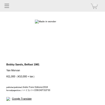
0
Bobby Sands, Belfast 1981
Yan Morvan
¥11,000（¥10,000 + tax）
Andre Frere Editions/2018
publisher/published:
ハードカバー/236/240*310*30
format/pages/size:
Google Translate