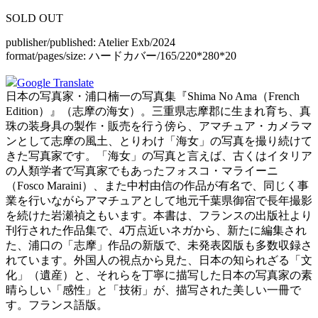
SOLD OUT
publisher/published:
Atelier Exb/2024
format/pages/size:
ハードカバー/165/220*280*20
Google Translate
日本の写真家・浦口楠一の写真集『Shima No Ama（French
Edition）』（志摩の海女）。三重県志摩郡に生まれ育ち、真
珠の装身具の製作・販売を行う傍ら、アマチュア・カメラマ
ンとして志摩の風土、とりわけ「海女」の写真を撮り続けて
きた写真家です。「海女」の写真と言えば、古くはイタリア
の人類学者で写真家でもあったフォスコ・マライーニ
（Fosco Maraini）、また中村由信の作品が有名で、同じく事
業を行いながらアマチュアとして地元千葉県御宿で長年撮影
を続けた岩瀬禎之もいます。本書は、フランスの出版社より
刊行された作品集で、4万点近いネガから、新たに編集され
た、浦口の「志摩」作品の新版で、未発表図版も多数収録さ
れています。外国人の視点から見た、日本の知られざる「文
化」（遺産）と、それらを丁寧に描写した日本の写真家の素
晴らしい「感性」と「技術」が、描写された美しい一冊で
す。フランス語版。