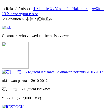
＜Related Artists＞
中村 由信 / Yoshinobu Nakamura
、
岩瀬
禎之 / Yoshiyuki Iwase
＜Condition＞ 本体：経年並み
Customers who viewed this item also viewed
okinawan portraits 2010-2012
石川 竜一 / Ryuichi Ishikawa
¥13,200（¥12,000 + tax）