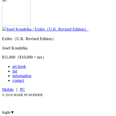
Exiles（U.K. Revised Edition）
Josef Koudelka
¥11,000（¥10,000 + tax）
art book
list
information
contact
Mobile
｜
PC
© 2016 MADE IN WONDER
login
▼