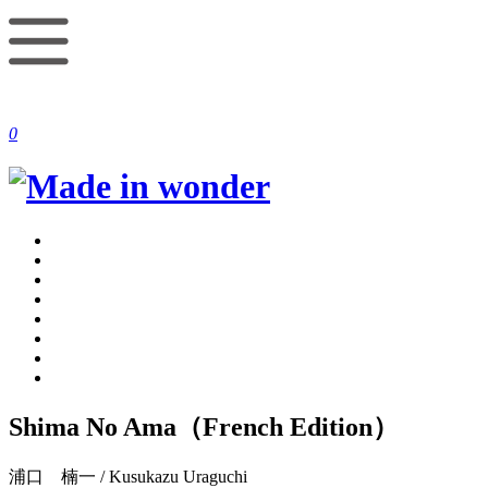
0
Shima No Ama（French Edition）
浦口 楠一 / Kusukazu Uraguchi