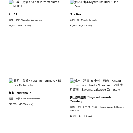
KURU
One Day
山城 見信 / Kenshin Yamashiro
石内 都 / Miyako Ishiuchi
¥7,480（¥6,800 + tax）
¥2,750（¥2,500 + tax）
都市 / Metropolis
狭山湖畔霊園 / Sayama Lakeside
石元 泰博 / Yasuhiro Ishimoto
Cemetery
¥27,500（¥25,000 + tax）
鈴木 理策 ＆ 中村 拓志 / Risaku Suzuki & Hiroshi
Nakamura
¥2,750（¥2,500 + tax）