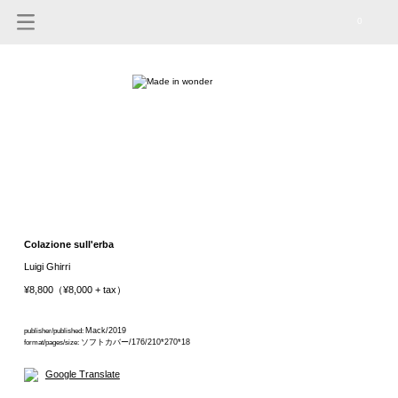
0
Colazione sull'erba
Luigi Ghirri
¥8,800（¥8,000 + tax）
Mack/2019
publisher/published:
ソフトカバー/176/210*270*18
format/pages/size:
Google Translate