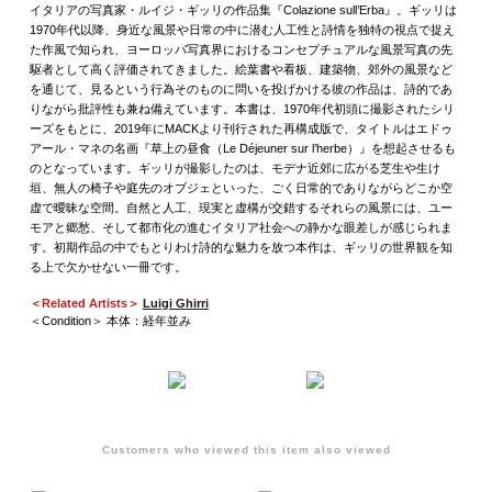
イタリアの写真家・ルイジ・ギッリの作品集『Colazione sull’Erba』。ギッリは
1970年代以降、身近な風景や日常の中に潜む人工性と詩情を独特の視点で捉え
た作風で知られ、ヨーロッパ写真界におけるコンセプチュアルな風景写真の先
駆者として高く評価されてきました。絵葉書や看板、建築物、郊外の風景など
を通じて、見るという行為そのものに問いを投げかける彼の作品は、詩的であ
りながら批評性も兼ね備えています。本書は、1970年代初頭に撮影されたシリ
ーズをもとに、2019年にMACKより刊行された再構成版で、タイトルはエドゥ
アール・マネの名画『草上の昼食（Le Déjeuner sur l’herbe）』を想起させるも
のとなっています。ギッリが撮影したのは、モデナ近郊に広がる芝生や生け
垣、無人の椅子や庭先のオブジェといった、ごく日常的でありながらどこか空
虚で曖昧な空間。自然と人工、現実と虚構が交錯するそれらの風景には、ユー
モアと郷愁、そして都市化の進むイタリア社会への静かな眼差しが感じられま
す。初期作品の中でもとりわけ詩的な魅力を放つ本作は、ギッリの世界観を知
る上で欠かせない一冊です。
＜Related Artists＞
Luigi Ghirri
＜Condition＞ 本体：経年並み
Customers who viewed this item also viewed