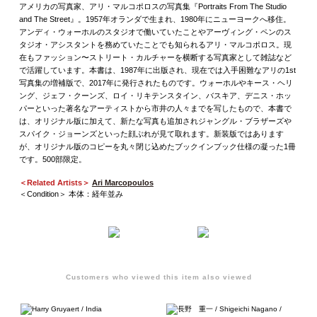
アメリカの写真家、アリ・マルコポロスの写真集『Portraits From The Studio
and The Street』。1957年オランダで生まれ、1980年にニューヨークへ移住。
アンディ・ウォーホルのスタジオで働いていたことやアーヴィング・ペンのス
タジオ・アシスタントを務めていたことでも知られるアリ・マルコポロス。現
在もファッション〜ストリート・カルチャーを横断する写真家として雑誌など
で活躍しています。本書は、1987年に出版され、現在では入手困難なアリの1st
写真集の増補版で、2017年に発行されたものです。ウォーホルやキース・ヘリ
ング、ジェフ・クーンズ、ロイ・リキテンスタイン、バスキア、デニス・ホッ
パーといった著名なアーティストから市井の人々までを写したもので、本書で
は、オリジナル版に加えて、新たな写真も追加されジャングル・ブラザーズや
スパイク・ジョーンズといった顔ぶれが見て取れます。新装版ではあります
が、オリジナル版のコピーを丸々閉じ込めたブックインブック仕様の凝った1冊
です。500部限定。
＜Related Artists＞
Ari Marcopoulos
＜Condition＞ 本体：経年並み
Customers who viewed this item also viewed