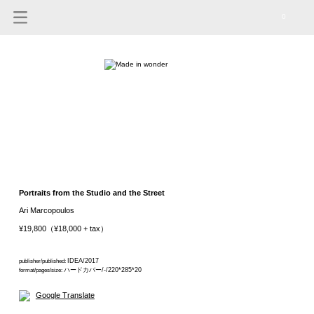
0
Portraits from the Studio and the Street
Ari Marcopoulos
¥19,800（¥18,000 + tax）
IDEA/2017
publisher/published:
ハードカバー/-/220*285*20
format/pages/size:
Google Translate