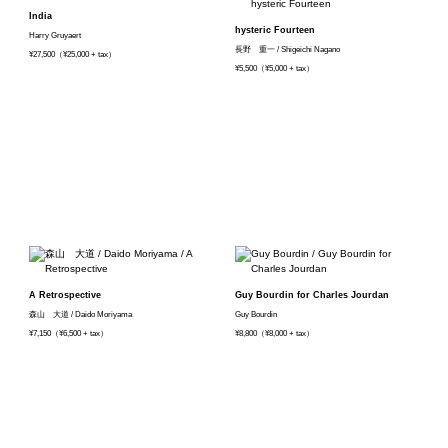
India
hysteric Fourteen
Harry Gruyaert
長野 重一 / Shigeichi Nagano
¥27,500（¥25,000 + tax）
¥5,500（¥5,000 + tax）
A Retrospective
Guy Bourdin for Charles Jourdan
森山 大道 / Daido Moriyama
Guy Bourdin
¥7,150（¥6,500 + tax）
¥8,800（¥8,000 + tax）