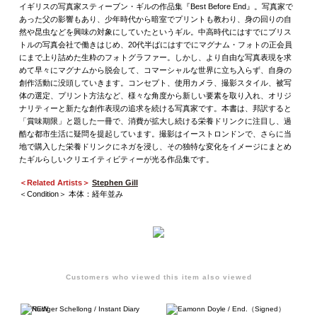
イギリスの写真家スティーブン・ギルの作品集『Best Before End』。写真家で
あった父の影響もあり、少年時代から暗室でプリントも教わり、身の回りの自
然や昆虫などを興味の対象にしていたというギル。中高時代にはすでにブリス
トルの写真会社で働きはじめ、20代半ばにはすでにマグナム・フォトの正会員
にまで上り詰めた生粋のフォトグラファー。しかし、より自由な写真表現を求
めて早々にマグナムから脱会して、コマーシャルな世界に立ち入らず、自身の
創作活動に没頭していきます。コンセプト、使用カメラ、撮影スタイル、被写
体の選定、プリント方法など、様々な角度から新しい要素を取り入れ、オリジ
ナリティーと新たな創作表現の追求を続ける写真家です。本書は、邦訳すると
「賞味期限」と題した一冊で、消費が拡大し続ける栄養ドリンクに注目し、過
酷な都市生活に疑問を提起しています。撮影はイーストロンドンで、さらに当
地で購入した栄養ドリンクにネガを浸し、その独特な変化をイメージにまとめ
たギルらしいクリエイティビティーが光る作品集です。
＜Related Artists＞
Stephen Gill
＜Condition＞ 本体：経年並み
Customers who viewed this item also viewed