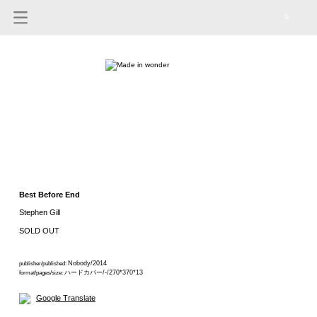
0
Best Before End
Stephen Gill
SOLD OUT
Nobody/2014
publisher/published:
ハードカバー/-/270*370*13
format/pages/size:
Google Translate