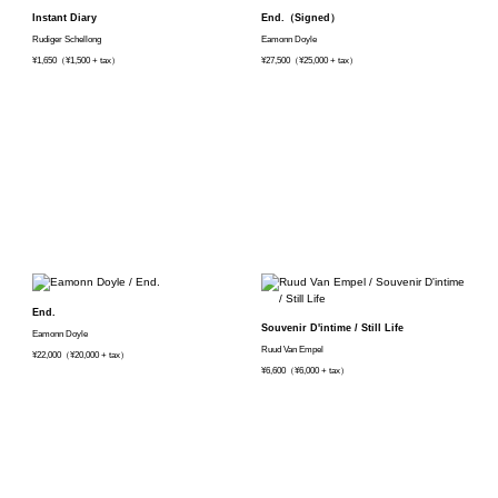
Instant Diary
End.（Signed）
Rudiger Schellong
Eamonn Doyle
¥1,650（¥1,500 + tax）
¥27,500（¥25,000 + tax）
End.
Souvenir D'intime / Still Life
Eamonn Doyle
Ruud Van Empel
¥22,000（¥20,000 + tax）
¥6,600（¥6,000 + tax）