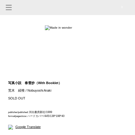
0
写真小説 春雪抄（With Booklet）
荒木 経惟 / Nobuyoshi Araki
SOLD OUT
河出書房新社/1999
publisher/published:
ハードカバー/445/138*198*40
format/pages/size:
Google Translate