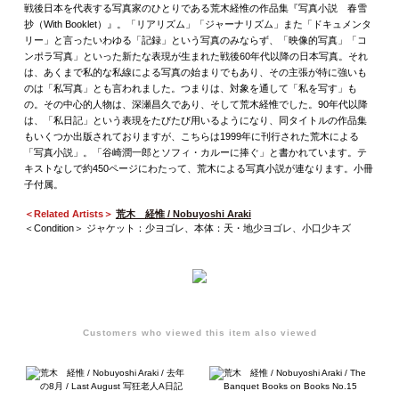
戦後日本を代表する写真家のひとりである荒木経惟の作品集『写真小説 春雪
抄（With Booklet）』。「リアリズム」「ジャーナリズム」また「ドキュメンタ
リー」と言ったいわゆる「記録」という写真のみならず、「映像的写真」「コ
ンポラ写真」といった新たな表現が生まれた戦後60年代以降の日本写真。それ
は、あくまで私的な私線による写真の始まりでもあり、その主張が特に強いも
のは「私写真」とも言われました。つまりは、対象を通して「私を写す」も
の。その中心的人物は、深瀬昌久であり、そして荒木経惟でした。90年代以降
は、「私日記」という表現をたびたび用いるようになり、同タイトルの作品集
もいくつか出版されておりますが、こちらは1999年に刊行された荒木による
「写真小説」。「谷崎潤一郎とソフィ・カルーに捧ぐ」と書かれています。テ
キストなしで約450ページにわたって、荒木による写真小説が連なります。小冊
子付属。
＜Related Artists＞
荒木 経惟 / Nobuyoshi Araki
＜Condition＞ ジャケット：少ヨゴレ、本体：天・地少ヨゴレ、小口少キズ
Customers who viewed this item also viewed