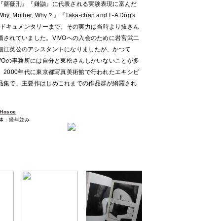
『薔薇刑』『鎌鼬』に代表される実験表現に富んだ
er, Why？』『Taka-chan and I -A Dog's
のこどものドキュメンタリーまで、その実力は当時より抜きん
されていました。VIVOへの入会のために岩宮武二
細江英公のアシスタントになりましたが、かつて
VOの事務所には自分と東松さんしかいないことが多
2000年代に東京都写真美術館で行われたエキシビ
品集で、主要作はじめこれまでの作品群が網羅され
Hosoe
本体：経年並み