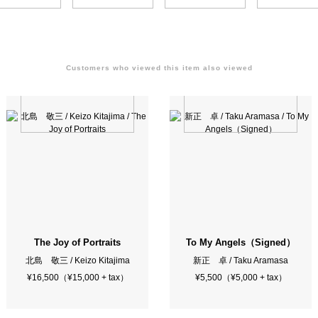
Customers who viewed this item also viewed
The Joy of Portraits
To My Angels（Signed）
北島 敬三 / Keizo Kitajima
新正 卓 / Taku Aramasa
¥16,500（¥15,000 + tax）
¥5,500（¥5,000 + tax）