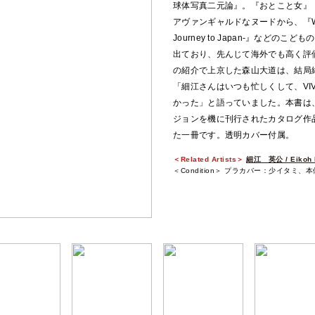
球体写真二元論』。『おとこと女』
アヴァンギャルドなヌードから、『Why, Moth
Journey to Japan-』など
出ており、先んじて海外でも高く評価
の紹介で上京した森山大道は、結局
「細江さんはいつも忙しくして、VI
かった」と語っていました。本書は、
ジョンを機に刊行されたカタログ作
た一冊です。透明カバー付属。
＜Related Artists＞
細江 英公 / Eikoh 
＜Condition＞ プラカバー：少イタミ、