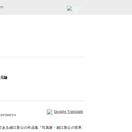
am
0
二元論
Google Translate
30*298*15
である細江英公の作品集『写真家・細江英公の世界: