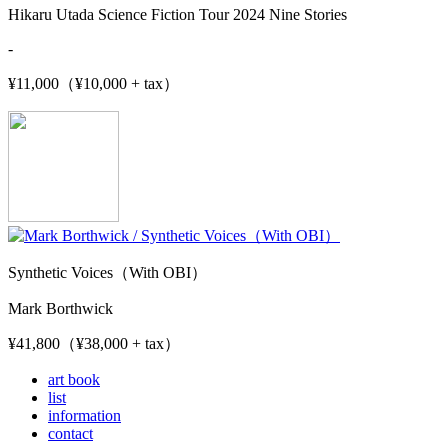
Hikaru Utada Science Fiction Tour 2024 Nine Stories
-
¥11,000（¥10,000 + tax）
Synthetic Voices（With OBI）
Mark Borthwick
¥41,800（¥38,000 + tax）
art book
list
information
contact