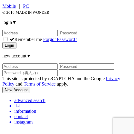
Mobile
｜
PC
© 2016 MADE IN WONDER
login
▼
Remember me
Forgot Password?
Login
new account
▼
This site is protected by reCAPTCHA and the Google
Privacy
Policy
and
Terms of Service
apply.
New Account
advanced search
list
information
contact
instagram