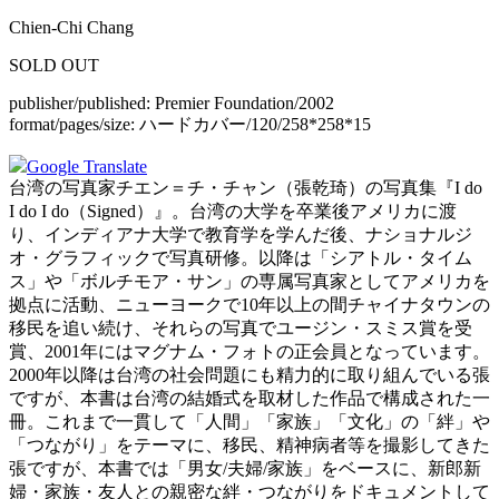
Chien-Chi Chang
SOLD OUT
publisher/published:
Premier Foundation/2002
format/pages/size:
ハードカバー/120/258*258*15
Google Translate
台湾の写真家チエン＝チ・チャン（張乾琦）の写真集『I do
I do I do（Signed）』。台湾の大学を卒業後アメリカに渡
り、インディアナ大学で教育学を学んだ後、ナショナルジ
オ・グラフィックで写真研修。以降は「シアトル・タイム
ス」や「ボルチモア・サン」の専属写真家としてアメリカを
拠点に活動、ニューヨークで10年以上の間チャイナタウンの
移民を追い続け、それらの写真でユージン・スミス賞を受
賞、2001年にはマグナム・フォトの正会員となっています。
2000年以降は台湾の社会問題にも精力的に取り組んでいる張
ですが、本書は台湾の結婚式を取材した作品で構成された一
冊。これまで一貫して「人間」「家族」「文化」の「絆」や
「つながり」をテーマに、移民、精神病者等を撮影してきた
張ですが、本書では「男女/夫婦/家族」をベースに、新郎新
婦・家族・友人との親密な絆・つながりをドキュメントして