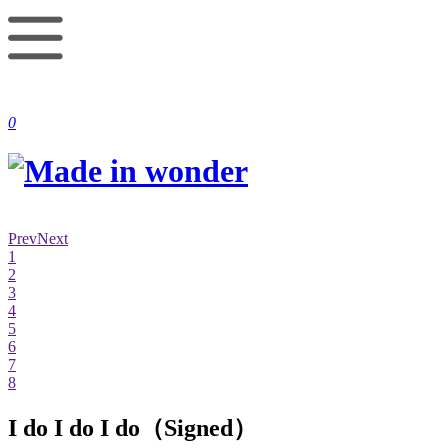
0
Prev
Next
1
2
3
4
5
6
7
8
I do I do I do（Signed）