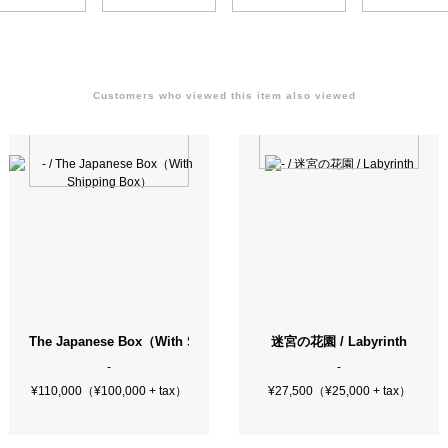
Customers who viewed this item also viewed
 Photos
The Japanese Box（With Shipping Box）
迷宮の花園 / Labyrinth
-
-
¥110,000（¥100,000 + tax）
¥27,500（¥25,000 + tax）