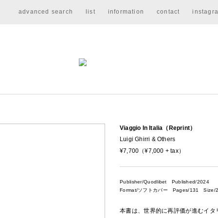
advanced search
list
information
contact
instagr
Viaggio In Italia（Reprint）
Luigi Ghirri & Others
¥7,700（¥7,000 + tax）
Publisher/Quodlibet
Published/2024
Format/ソフトカバー Pages/131 Size/2
本書は、世界的に再評価が進むイタ