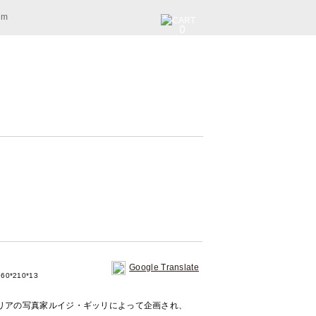
am
0
Google Translate
60*210*13
リアの写真家ルイジ・ギッリによって企画され、