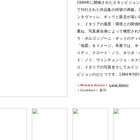
1984年に開催されたエキシビジョン『Vi
て刊行された作品集の待望の再版。
ンタヴァッレ、ギッリと親交が深い
ト。イタリアの風景・環境との関係
重ね、写真家自身によって構想され
ラ・ボルゴンゾーニ・ギッリのディ
「地図」をイメージ。本展では、ギ
イディ、クロード・ノリ、オリボ・
ド・ノリ、ヴィンチェンツォ・カス
り、イタリアの写真史そしてルイジ
ビジョンのひとつです。1984年刊
＜Related Artists＞
Luigi Ghirri
＜Condition＞ 新刊