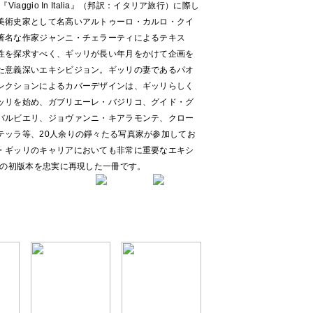
aggio In Italia』（邦訳：イタリア旅行）に際し
美術史家として名高いアルトゥーロ・カルロ・クイ
著名な作家ジャンニ・チェラーティによるテキス
性を探求すべく、ギッリが長い年月をかけて企画を
た意義深いエキシビジョン。ギッリの妻であるパオ
レクションによるカバーデザインは、ギッリらしく
ッリを始め、ガブリエーレ・バジリコ、グイド・グ
バルビエリ、ジョヴァンニ・キアラモンテ、クロー
テッラ等、20人余りの錚々たる写真家が参加してお
・ギッリのキャリアにおいても非常に重要なエキシ
行の初版本を忠実に再現した一冊です。