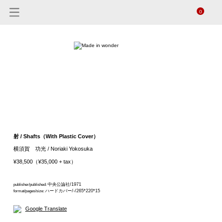
0
射 / Shafts（With Plastic Cover）
横須賀 功光 / Noriaki Yokosuka
¥38,500（¥35,000 + tax）
中央公論社/1971
publisher/published:
ハードカバー/-/265*220*15
format/pages/size:
Google Translate