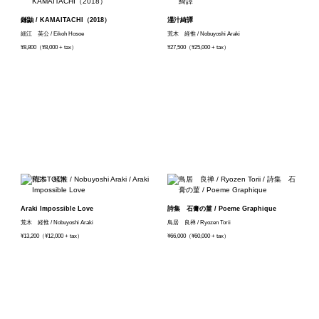
鎌鼬 / KAMAITACHI（2018）
濹汁綺譚
細江 英公 / Eikoh Hosoe
荒木 経惟 / Nobuyoshi Araki
¥8,800（¥8,000 + tax）
¥27,500（¥25,000 + tax）
Araki Impossible Love
詩集 石膏の菫 / Poeme Graphique
荒木 経惟 / Nobuyoshi Araki
鳥居 良禅 / Ryozen Torii
¥13,200（¥12,000 + tax）
¥66,000（¥60,000 + tax）