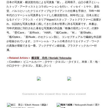
日本の写真家・横須賀功光による写真集『射』。石岡瑛子、山口小夜子といっ
たトップ・アーティストとコラボレーションを行い、イッセイ・ミヤケ、資生
堂、パルコといったクリエイティブなクライアントの仕事を手掛け、70年〜80
年代のコマーシャル写真界をリードした横須賀功光。80年代には、日本人初と
なるドイツ・フランス・イタリアVogueのスタッフ・フォトグラファーに抜擢さ
れ、伝説的な写真を数多く残してきた日本が世界に誇る写真家です。本書は、
70年代初頭に刊行された著名な写真家の作品集「映像の現代シリーズ」の第9
号。「壁/Cave」「岩/Rock」「HAIR」「城/Castle」「M.」「射/Shafts」
「檻/Optics」「亜/Nude」のセクション別に、コンセプチュアルで繊細な作品群
が収録されています。コマーシャル・フォトの奇才のクリエイティブ・ワーク
の真髄が堪能できる一冊。ブックデザイン細谷巌。プラスティックカバー付
属。
＜Related Artists＞
横須賀 功光 / Noriaki Yokosuka
＜Condition＞ ビニールカバー：少ヤケ・少ヨゴレ・少イタミ、本体：天・地・
小口少ヤケ・少ヨゴレ、見返し少シミ
Customers who viewed this item also viewed