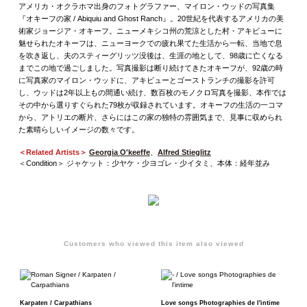
アメリカ・オクラホマ出身のフォトグラファー、マイロン・ウッドの写真集
『オキーフの家 / Abiquiu and Ghost Ranch』。20世紀を代表するアメリカの美
術家ジョージア・オキーフ。ニューメキシコ州の荒涼とした村・アキビューに
魅せられたオキーフは、ニューヨークでの疲れ果てた生活から一転、当地で息
を吹き返し、夫のスティーグリッツ没後は、生涯の地として、98歳に亡くなる
までこの地で過ごしました。写真撮影は断り続けてきたオキーフが、92歳の時
に写真家のマイロン・ウッドに、アキビューとゴーストランチの撮影を許可
し、ウッドは2年以上もの間通い続け、数百枚のモノクロ写真を撮影、本作では
その中から選りすぐられた79枚が収録されています。オキーフの生活の一コマ
から、アトリエの断片、さらにはこの家の独特の雰囲気まで、見事に収められ
た素晴らしいイメージの数々です。
＜Related Artists＞
Georgia O'keeffe
、
Alfred Stieglitz
＜Condition＞ ジャケット：少ヤケ・少ヨゴレ・少イタミ、本体：経年並み
Customers who viewed this item also viewed
Karpaten / Carpathians
Love songs Photographies de l'intime