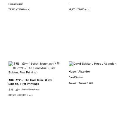
Roman Signer
-
¥3,300（¥3,000 + tax）
¥8,800（¥8,000 + tax）
Hope / Abandon
David Sylvian
炭鉱 -ヤマ- / The Coal Mine（First
¥22,000（¥20,000 + tax）
Edition, First Printing）
本橋 成一 / Seiichi Motohashi
¥16,500（¥15,000 + tax）