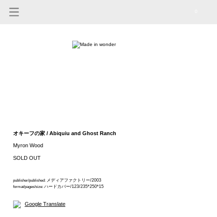
0
オキーフの家 / Abiquiu and Ghost Ranch
Myron Wood
SOLD OUT
メディアファクトリー/2003
publisher/published:
ハードカバー/123/235*250*15
format/pages/size:
Google Translate