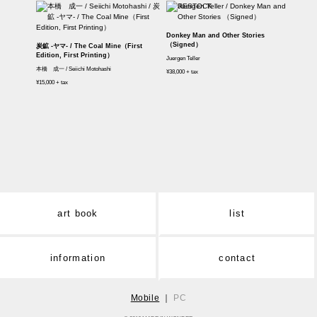
Donkey Man and Other Stories
（Signed）
炭鉱 -ヤマ- / The Coal Mine（First
Edition, First Printing）
Juergen Teller
本橋 成一 / Seiichi Motohashi
¥38,000 + tax
¥15,000 + tax
art book
list
information
contact
Mobile
｜
PC