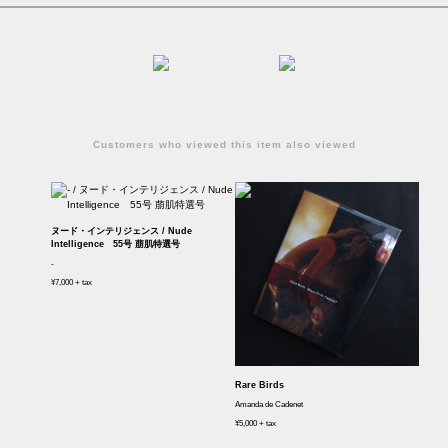
Customers who viewed this item also viewed
ヌード・インテリジェンス / Nude
Intelligence 55号 萠肌特選号
-
¥7,000 + tax
Rare Birds
Amanda de Cadenet
¥5,000 + tax