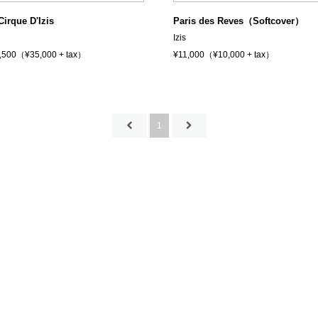
Cirque D'Izis
Paris des Reves（Softcover）
Izis
,500（¥35,000 + tax）
¥11,000（¥10,000 + tax）
1