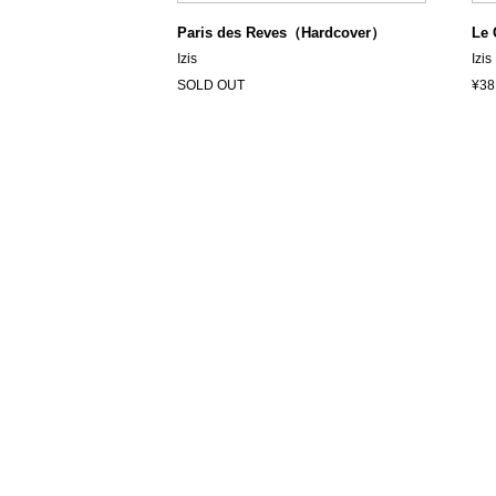
Paris des Reves（Hardcover）
Le 
Izis
Izis
SOLD OUT
¥38