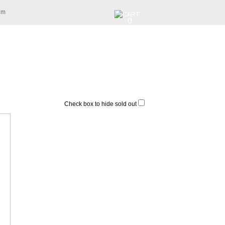
am
0
Check box to hide sold out