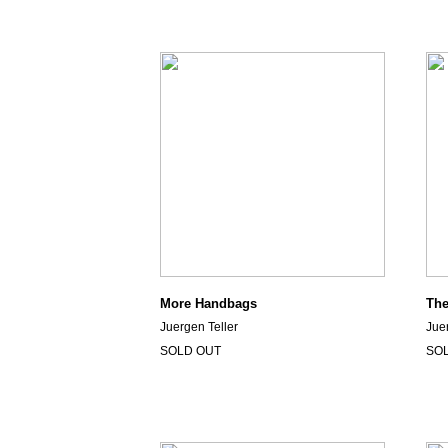
More Handbags
The
Juergen Teller
Jue
SOLD OUT
SO