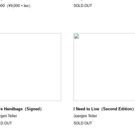
900（¥9,000 + tax）
SOLD OUT
re Handbags（Signed）
I Need to Live（Second Edition
rgen Teller
Juergen Teller
LD OUT
SOLD OUT