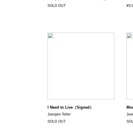
SOLD OUT
¥9,
I Need to Live（Signed）
Mo
Juergen Teller
Jue
SOLD OUT
SO