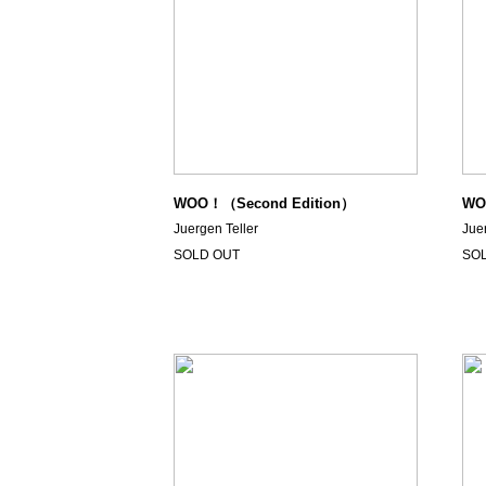
WOO！（Second Edition）
WO
Juergen Teller
Jue
SOLD OUT
SO