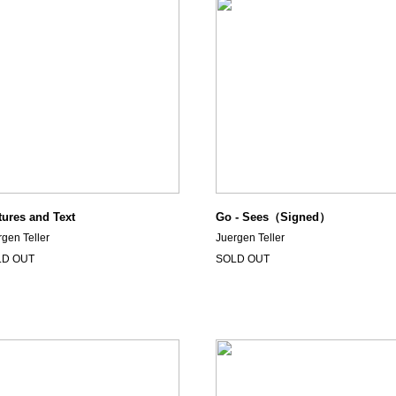
tures and Text
Go - Sees（Signed）
rgen Teller
Juergen Teller
LD OUT
SOLD OUT