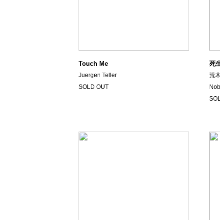
Touch Me
死生
Juergen Teller
荒木
SOLD OUT
Nob
SO