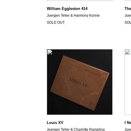
William Eggleston 414
The
Juergen Teller & Harmony Korine
Jue
SOLD OUT
SO
Louis XV
I N
Juergen Teller & Charlotte Rampling
Jue