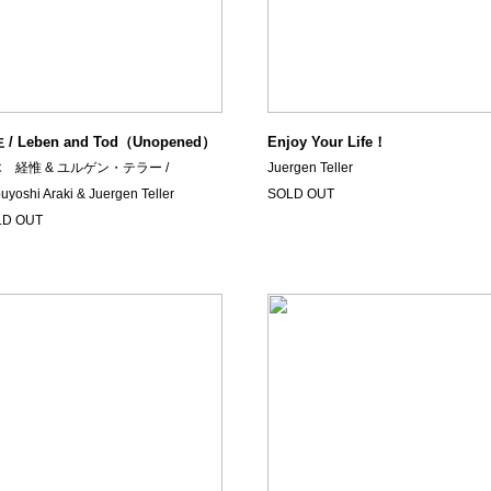
 / Leben and Tod（Unopened）
Enjoy Your Life！
 経惟 & ユルゲン・テラー /
Juergen Teller
uyoshi Araki & Juergen Teller
SOLD OUT
LD OUT