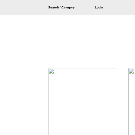
Search / Category
Login