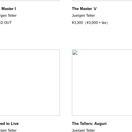
 Master I
The Master Ⅴ
rgen Teller
Juergen Teller
LD OUT
¥3,300（¥3,000 + tax）
eed to Live
The Tellers: Auguri
rgen Teller
Juergen Teller