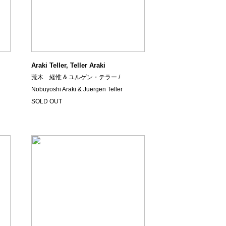
Araki Teller, Teller Araki
荒木 経惟 & ユルゲン・テラー /
Nobuyoshi Araki & Juergen Teller
SOLD OUT