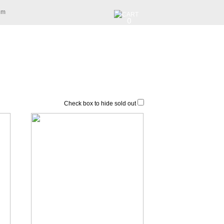
am
0
Check box to hide sold out