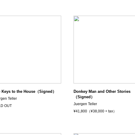
 Keys to the House（Signed）
Donkey Man and Other Stories
（Signed）
rgen Teller
Juergen Teller
LD OUT
¥41,800（¥38,000 + tax）