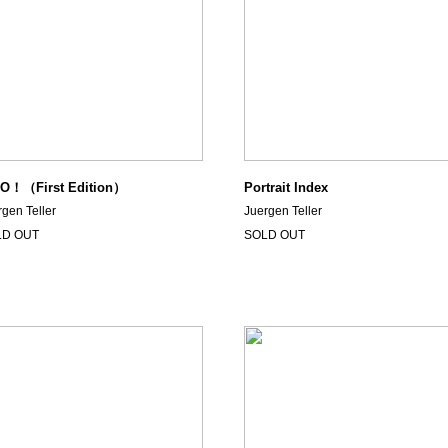
O！（First Edition）
Portrait Index
rgen Teller
Juergen Teller
LD OUT
SOLD OUT