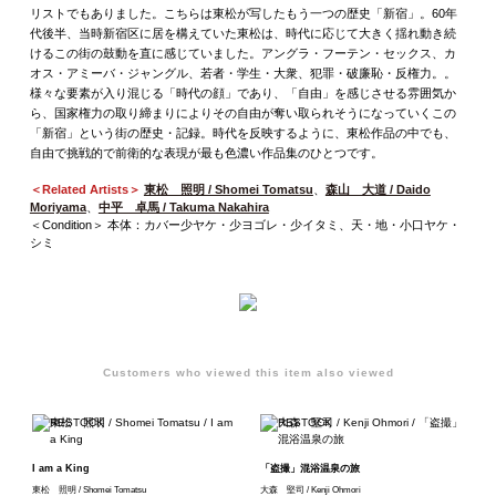
リストでもありました。こちらは東松が写したもう一つの歴史「新宿」。60年
代後半、当時新宿区に居を構えていた東松は、時代に応じて大きく揺れ動き続
けるこの街の鼓動を直に感じていました。アングラ・フーテン・セックス、カ
オス・アミーバ・ジャングル、若者・学生・大衆、犯罪・破廉恥・反権力。。
様々な要素が入り混じる「時代の顔」であり、「自由」を感じさせる雰囲気か
ら、国家権力の取り締まりによりその自由が奪い取られそうになっていくこの
「新宿」という街の歴史・記録。時代を反映するように、東松作品の中でも、
自由で挑戦的で前衛的な表現が最も色濃い作品集のひとつです。
＜Related Artists＞
東松 照明 / Shomei Tomatsu
、
森山 大道 / Daido
Moriyama
、
中平 卓馬 / Takuma Nakahira
＜Condition＞ 本体：カバー少ヤケ・少ヨゴレ・少イタミ、天・地・小口ヤケ・
シミ
Customers who viewed this item also viewed
I am a King
「盗撮」混浴温泉の旅
東松 照明 / Shomei Tomatsu
大森 堅司 / Kenji Ohmori