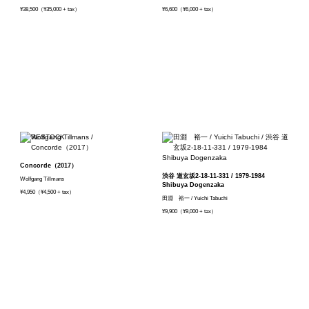
¥38,500（¥35,000 + tax）
¥6,600（¥6,000 + tax）
Concorde（2017）
渋谷 道玄坂2-18-11-331 / 1979-1984
Wolfgang Tillmans
Shibuya Dogenzaka
¥4,950（¥4,500 + tax）
田淵 裕一 / Yuichi Tabuchi
¥9,900（¥9,000 + tax）