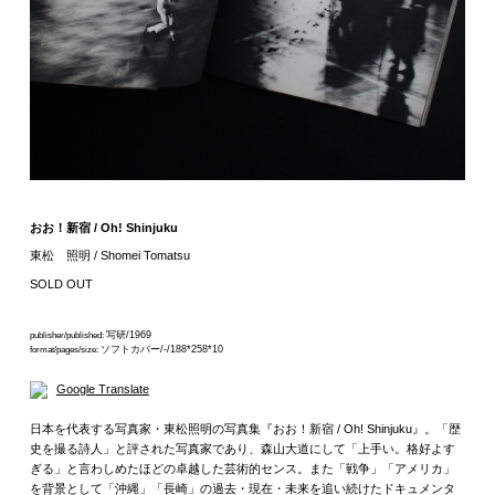
おお！新宿 / Oh! Shinjuku
東松 照明 / Shomei Tomatsu
SOLD OUT
写研/1969
publisher/published:
ソフトカバー/-/188*258*10
format/pages/size:
Google Translate
日本を代表する写真家・東松照明の写真集『おお！新宿 / Oh! Shinjuku』。「歴
史を撮る詩人」と評された写真家であり、森山大道にして「上手い。格好よす
ぎる」と言わしめたほどの卓越した芸術的センス。また「戦争」「アメリカ」
を背景として「沖縄」「長崎」の過去・現在・未来を追い続けたドキュメンタ