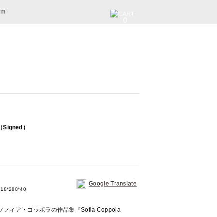
am
0
3（Signed）
Google Translate
18*280*40
ア・コッポラの作品集『Sofia Coppola