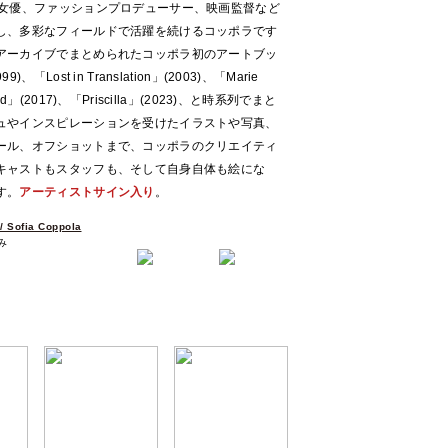
gned）』。女優、ファッションプロデューサー、映画監督など
し、多彩なフィールドで活躍を続けるコッポラです
アーカイブでまとめられたコッポラ初のアートブッ
99)、「Lost in Translation」(2003)、「Marie
iled」(2017)、「Priscilla」(2023)、と時系列でまと
ュやインスピレーションを受けたイラストや写真、
ール、オフショットまで、コッポラのクリエイティ
キャストもスタッフも、そして自身自体も絵にな
す。
アーティストサイン入り
。
ofia Coppola
み