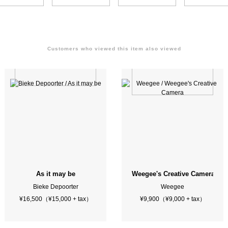
Customers who viewed this item also viewed
arhol Exhibition Catalogue 1983 - 1984
As it may be
Weegee's Creative Camera
Bieke Depoorter
Weegee
¥16,500（¥15,000 + tax）
¥9,900（¥9,000 + tax）