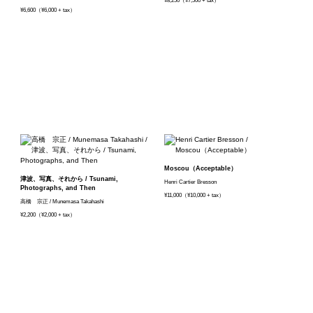
¥8,250（¥7,500 + tax）
¥6,600（¥6,000 + tax）
Moscou（Acceptable）
津波、写真、それから / Tsunami,
Henri Cartier Bresson
Photographs, and Then
¥11,000（¥10,000 + tax）
高橋 宗正 / Munemasa Takahashi
¥2,200（¥2,000 + tax）