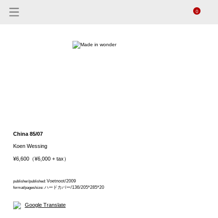
0
China 85/07
Koen Wessing
¥6,600（¥6,000 + tax）
Voetnoot/2009
publisher/published:
ハードカバー/136/205*285*20
format/pages/size:
Google Translate