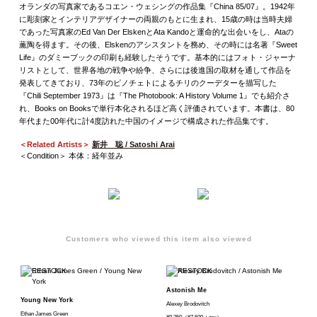
オランダの写真家であるコエン・ウェシングの作品集『China 85/07』。1942年
に彫刻家とインテリアデザイナーの両親のもとに生まれ、15歳の時は当時夫婦
であった写真家のEd Van Der ElskenとAta Kandoと運命的な出会いをし、Ataの
薫陶を得ます。その後、Elskenのアシスタントを務め、その時には名著『Sweet
Life』のダミーブックの印刷も経験したそうです。基本的にはフォト・ジャーナ
リストとして、世界各地の戦争や紛争、さらには後進国の取材を通して作品を
発表してきており、73年のピノチェトによるチリのクーデターを描写した
『Chili September 1973』は『The Photobook: A History Volume 1』でも紹介さ
れ、Books on Booksで単行本化されるほど高く評価されています。本書は、80
年代また00年代に計4度訪れた中国のイメージで構成された作品集です。
＜Related Artists＞
新井 聡 / Satoshi Arai
＜Condition＞ 本体：経年並み
Customers who viewed this item also viewed
Astonish Me
Young New York
Alexey Brodovitch
Ethan James Green