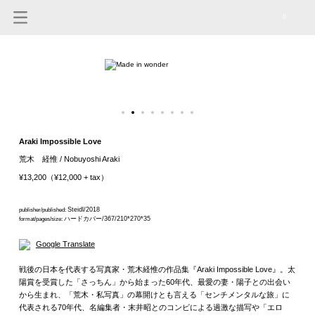
0
Araki Impossible Love
荒木 経惟 / Nobuyoshi Araki
¥13,200（¥12,000 + tax）
Steidl/2018
publisher/published:
ハードカバー/367/210*270*35
format/pages/size:
Google Translate
戦後の日本を代表する写真家・荒木経惟の作品集『Araki Impossible Love』。太
陽賞を受賞した「さっちん」から始まった60年代、最愛の妻・陽子との出会い
から生まれ、「荒木・私写真」の幕開けとも言える「センチメンタルな旅」に
代表される70年代、名編集者・末井昭とのコンビによる過激な描写や「エロ