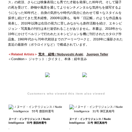
ス」の絶頂、さらには映像表現にも秀でた才能を発揮した80年代、そして陽子
の死を受けて、静物や風景を通してよりセンチメンタルな気持ちを描写するよ
うになった90年代と、自身の気持ちや時代の気分に合わせて様々なスタイルを
探求し続けてきた荒木経惟。2000年以降も、毎年「日記帳」のような作品集を
発表し、2010年以降は右目の視力に苦しみながらも創作活動を続け、エキシビ
ジョン・写真集の刊行は未だ途切れることがありません。本書は、2018年から
19年にかけてベルリンで行われたエキシビジョンを機に刊行されたカタログ作
品集。1960年代から70年代初頭までのアーリーワークと、2018年に撮影された
直近の最新作（ポラロイドなど）で構成されています。
＜Related Artists＞
荒木 経惟 / Nobuyoshi Araki
、
Juergen Teller
＜Condition＞ ジャケット：少イタミ、本体：経年並み
Customers who viewed this item also viewed
ヌード・インテリジェンス / Nude
ヌード・インテリジェンス / Nude
Intelligence 55号 萠肌特選号
Intelligence 31号 弾圧真相号
-
-