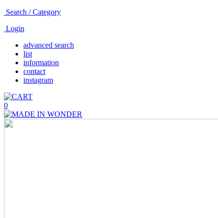
Search / Category
Login
advanced search
list
information
contact
instagram
0