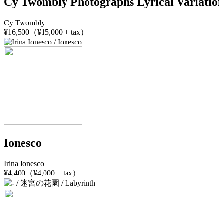
Cy Twombly Photographs Lyrical Variatio
Cy Twombly
¥16,500（¥15,000 + tax）
Ionesco
Irina Ionesco
¥4,400（¥4,000 + tax）