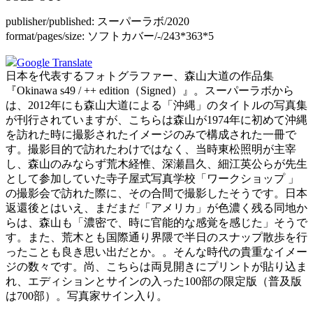
publisher/published:
スーパーラボ/2020
format/pages/size:
ソフトカバー/-/243*363*5
Google Translate
日本を代表するフォトグラファー、森山大道の作品集
『Okinawa s49 / ++ edition（Signed）』。スーパーラボから
は、2012年にも森山大道による「沖縄」のタイトルの写真集
が刊行されていますが、こちらは森山が1974年に初めて沖縄
を訪れた時に撮影されたイメージのみで構成された一冊で
す。撮影目的で訪れたわけではなく、当時東松照明が主宰
し、森山のみならず荒木経惟、深瀬昌久、細江英公らが先生
として参加していた寺子屋式写真学校「ワークショップ 」
の撮影会で訪れた際に、その合間で撮影したそうです。日本
返還後とはいえ、まだまだ「アメリカ」が色濃く残る同地か
らは、森山も「濃密で、時に官能的な感覚を感じた」そうで
す。また、荒木とも国際通り界隈で半日のスナップ散歩を行
ったことも良き思い出だとか。。そんな時代の貴重なイメー
ジの数々です。尚、こちらは両見開きにプリントが貼り込ま
れ、エディションとサインの入った100部の限定版（普及版
は700部）。
写真家サイン入り
。