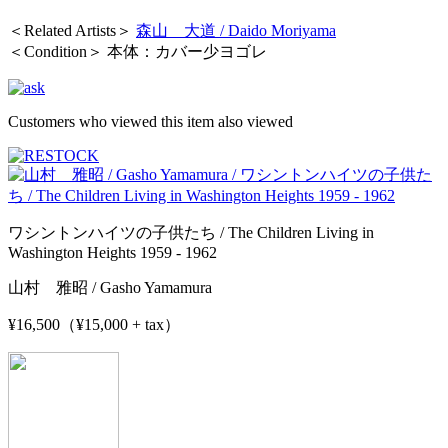
＜Related Artists＞
森山 大道 / Daido Moriyama
＜Condition＞ 本体：カバー少ヨゴレ
Customers who viewed this item also viewed
ワシントンハイツの子供たち / The Children Living in
Washington Heights 1959 - 1962
山村 雅昭 / Gasho Yamamura
¥16,500（¥15,000 + tax）