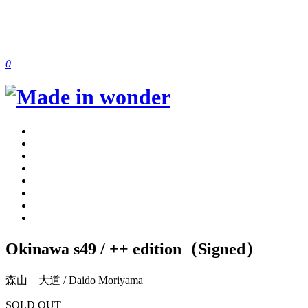
0
Okinawa s49 / ++ edition（Signed）
森山 大道 / Daido Moriyama
SOLD OUT