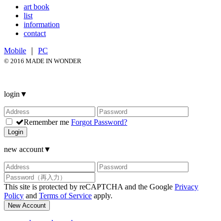
art book
list
information
contact
Mobile
｜
PC
© 2016 MADE IN WONDER
login
▼
Remember me
Forgot Password?
Login
new account
▼
This site is protected by reCAPTCHA and the Google
Privacy
Policy
and
Terms of Service
apply.
New Account