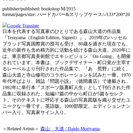
publisher/published:
bookshop M/2015
format/pages/size:
ハードカバー&スリップケース/-/133*200*20
Google Translate
日本を代表する写真家のひとりである森山大道の作品集
『Terayama（English Edition, Signed）』。2019年のハッセル
ブラッド写真国際賞の授与も受け、80歳を過ぎた現在でも、
近年の新作も含め精力的に活動を続ける森山大道。2020年に
は、東京都写真美術館でエキシビジョン「On Going」も開催
されています。本書は、ブックデザイナー・町口覚が主宰す
るレーベルより刊行された作品集で、『あゝ荒野』に続く、
森山大道と寺山修司のコラボレーションを試みた一冊。1970
年代半ばより、雑誌『問題小説』（徳間書店）で連載され、
1982年に単行本『スポーツ版裏町人生』として刊行された作
品集に収録された、短編17篇の中から町口が5篇をセレク
ト。そのテキストに呼応する森山の写真図版を織り交ぜたユ
ニークな一冊です。英語版。1000部限定。エディションナン
バー入り。
写真家サイン入り
。
＜Related Artists＞
森山 大道 / Daido Moriyama