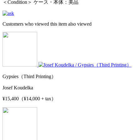
＜Condition＞ ケース・本体：美品
Customers who viewed this item also viewed
Gypsies（Third Printing）
Josef Koudelka
¥15,400（¥14,000 + tax）