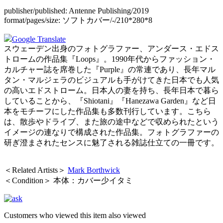
publisher/published:
Antenne Publishing/2019
format/pages/size:
ソフトカバー/-/210*280*8
Google Translate
スウェーデン出身のフォトグラファー、アンダース・エドス
トロームの作品集『Loops』。1990年代からファッション・
カルチャー誌を席巻した『Purple』の常連であり、長年マル
タン・マルジェラのビジュアルも手がけてきた日本でも人気
の高いエドストローム。日本人の妻を持ち、長年日本で暮ら
していることから、『Shiotani』『Hanezawa Garden』など日
本をモチーフにした作品集も多数刊行しています。こちら
は、散歩やドライブ、また旅の途中などで収められたという
イメージの連なりで構成された作品集。フォトグラファーの
研ぎ澄まされたセンスに魅了される雑誌仕立ての一冊です。
＜Related Artists＞
Mark Borthwick
＜Condition＞ 本体：カバー少イタミ
Customers who viewed this item also viewed