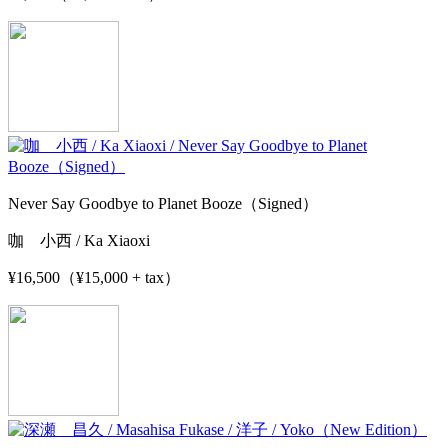
Never Say Goodbye to Planet Booze（Signed）
咖 小西 / Ka Xiaoxi
¥16,500（¥15,000 + tax）