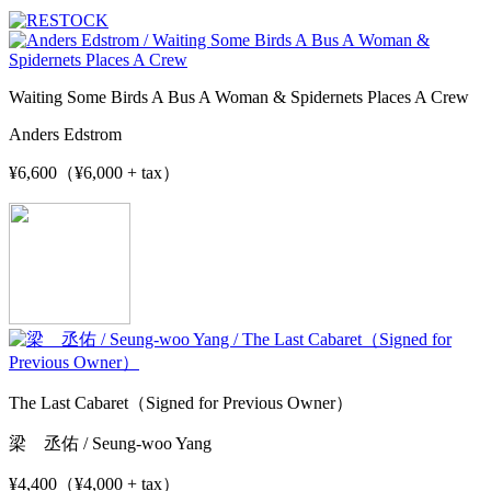
Waiting Some Birds A Bus A Woman & Spidernets Places A Crew
Anders Edstrom
¥6,600（¥6,000 + tax）
The Last Cabaret（Signed for Previous Owner）
梁 丞佑 / Seung-woo Yang
¥4,400（¥4,000 + tax）