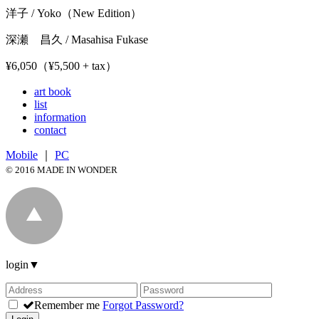
洋子 / Yoko（New Edition）
深瀬 昌久 / Masahisa Fukase
¥6,050（¥5,500 + tax）
art book
list
information
contact
Mobile
｜
PC
© 2016 MADE IN WONDER
login
▼
Remember me
Forgot Password?