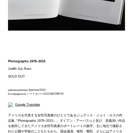
Photographs 1978–2015
Judith Joy Ross
SOLD OUT
Aperture/2022
publisher/published:
ハードカバー/312/248*288*25
format/pages/size:
Google Translate
アメリカを代表する女性写真家のひとりであるジュディス・ジョイ・ロスの作
品集『Photographs 1978–2015』。ダイアン・アーバスらと並び、意義深い作品
を創作してきたアメリカ女性写真家のポートレートの旗手。主に地元で撮影さ
れた公園や学校のこどもたちから、国会議員、移民・難民、さらにはアメリカ