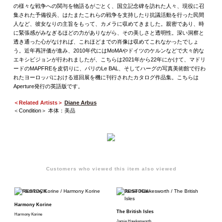
の様々な戦争への関与を物語るがごとく、国立記念碑を訪れた人々、現役に召
集された予備役兵、はたまたこれらの戦争を支持したり抗議活動を行った民間
人など、彼女なりの主旨をもって、カメラに収めてきました。親密であり、時
に緊張感がみなぎるほどの力がありながら、その美しさと透明性。深い洞察と
透き通った心がなければ、これほどまでの肖像は収めてこれなかったでしょ
う。近年再評価が進み、2010年代にはMoMAやドイツのケルンなどで大々的な
エキシビジョンが行われましたが、こちらは2021年から22年にかけて、マドリ
ードのMAPFREを皮切りに、パリのLe BAL、そしてハーグの写真美術館で行わ
れたヨーロッパにおける巡回展を機に刊行されたカタログ作品集。こちらは
Aperture発行の英語版です。
＜Related Artists＞
Diane Arbus
＜Condition＞ 本体：美品
Customers who viewed this item also viewed
Harmony Korine
The British Isles
Harmony Korine
Jamie Hawkesworth