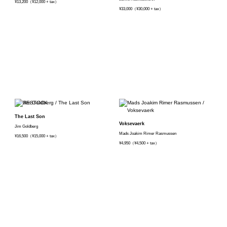
¥13,200（¥12,000 + tax）
¥33,000（¥30,000 + tax）
The Last Son
Voksevaerk
Jim Goldberg
Mads Joakim Rimer Rasmussen
¥16,500（¥15,000 + tax）
¥4,950（¥4,500 + tax）