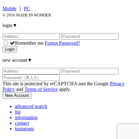
Mobile
｜
PC
© 2016 MADE IN WONDER
login
▼
Remember me
Forgot Password?
Login
new account
▼
This site is protected by reCAPTCHA and the Google
Privacy
Policy
and
Terms of Service
apply.
New Account
advanced search
list
information
contact
instagram