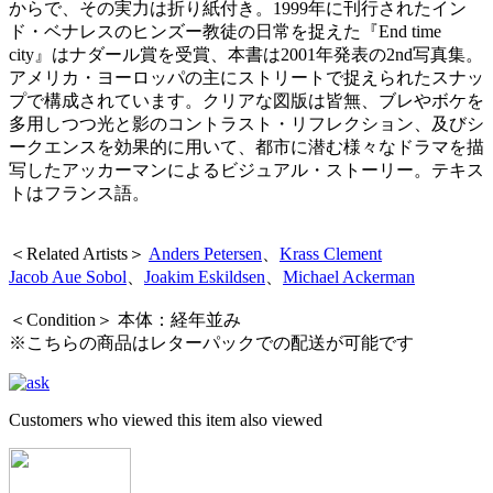
からで、その実力は折り紙付き。1999年に刊行されたイン
ド・ベナレスのヒンズー教徒の日常を捉えた『End time
city』はナダール賞を受賞、本書は2001年発表の2nd写真集。
アメリカ・ヨーロッパの主にストリートで捉えられたスナッ
プで構成されています。クリアな図版は皆無、ブレやボケを
多用しつつ光と影のコントラスト・リフレクション、及びシ
ークエンスを効果的に用いて、都市に潜む様々なドラマを描
写したアッカーマンによるビジュアル・ストーリー。テキス
トはフランス語。
＜Related Artists＞
Anders Petersen
、
Krass Clement
Jacob Aue Sobol
、
Joakim Eskildsen
、
Michael Ackerman
＜Condition＞ 本体：経年並み
※こちらの商品はレターパックでの配送が可能です
Customers who viewed this item also viewed