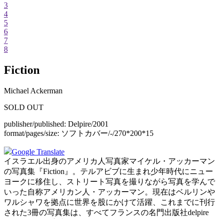
3
4
5
6
7
8
Fiction
Michael Ackerman
SOLD OUT
publisher/published:
Delpire/2001
format/pages/size:
ソフトカバー/-/270*200*15
Google Translate
イスラエル出身のアメリカ人写真家マイケル・アッカーマン
の写真集『Fiction』。テルアビブに生まれ少年時代にニュー
ヨークに移住し、ストリート写真を撮りながら写真を学んで
いった自称アメリカン人・アッカーマン。現在はベルリンや
ワルシャワを拠点に世界を股にかけて活躍、これまでに刊行
された3冊の写真集は、すべてフランスの名門出版社delpire