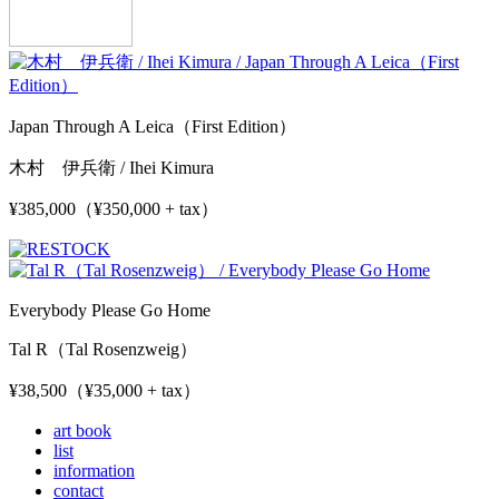
Japan Through A Leica（First Edition）
木村 伊兵衛 / Ihei Kimura
¥385,000（¥350,000 + tax）
Everybody Please Go Home
Tal R（Tal Rosenzweig）
¥38,500（¥35,000 + tax）
art book
list
information
contact