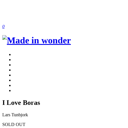
0
I Love Boras
Lars Tunbjork
SOLD OUT