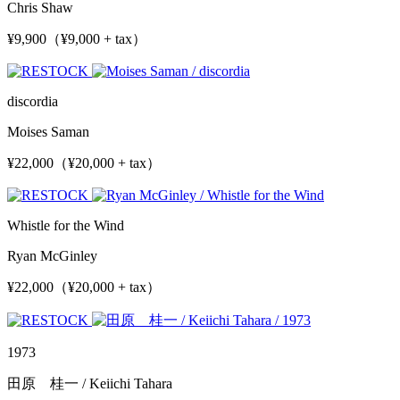
Chris Shaw
¥9,900（¥9,000 + tax）
discordia
Moises Saman
¥22,000（¥20,000 + tax）
Whistle for the Wind
Ryan McGinley
¥22,000（¥20,000 + tax）
1973
田原 桂一 / Keiichi Tahara