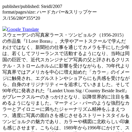
publisher/published:
Steidl/2007
format/pages/size:
ハードカバー&スリップケー
ス/156/280*355*20
Google Translate
スウェーデンの写真家ラース・ツンビョルク（1956-2015）
の作品集『I Love Boras』。大学やアートスクールで学んだ
わけではなく、新聞社の仕事を通じてカメラを手にした少年
は、若くしてフリーランスで活動するようになり、当時は同
国の巨匠で、近代スカンジナビア写真の父と評されるクリス
テル・ストロームホルムに影響を受けながらも、70年代より
写真界ではアメリカを中心に増え始めた「カラー」のイメー
ジに触発され、エグルストンやショアらにも共感を受けなが
ら、自身のオリジナリティーを追求していきました。そして
90年代に発表された『Landet Utom Sig / Country Beside Itself』
がブレークスルーのきっかけとなり、以降世界的に注目を集
めるようになりました。マーティン・パーのような強烈なカ
ラーとアイロニーに満ちたジャーナリズム精神をふまえつ
つ、適度に写真の面白さを感じさせるストリートスタイルも
ツンビョルクの魅力であり、カラーや構図に北欧らしい印象
も感じさせます。こちらは、1989年から1996年にかけて、ス