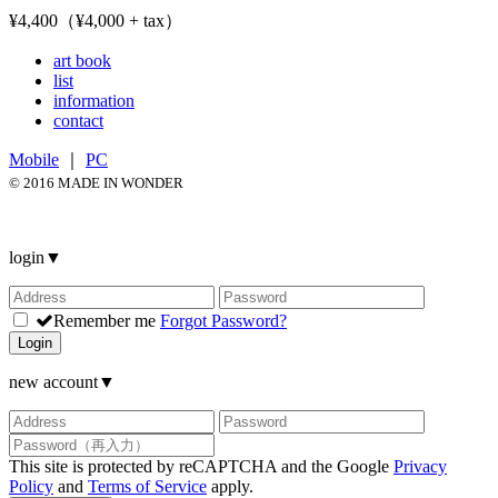
¥4,400（¥4,000 + tax）
art book
list
information
contact
Mobile
｜
PC
© 2016 MADE IN WONDER
login
▼
Remember me
Forgot Password?
Login
new account
▼
This site is protected by reCAPTCHA and the Google
Privacy
Policy
and
Terms of Service
apply.