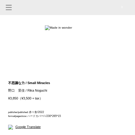
0
不思議な力 / Small Miracles
野口 里佳 / Rika Noguchi
¥3,850（¥3,500 + tax）
赤々舎/2022
publisher/published:
ハードカバー/-/230*265*15
format/pages/size:
Google Translate