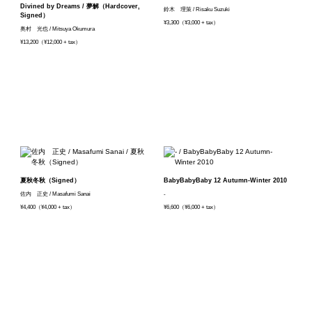
Divined by Dreams / 夢解（Hardcover,
鈴木 理策 / Risaku Suzuki
Signed）
¥3,300（¥3,000 + tax）
奥村 光也 / Mitsuya Okumura
¥13,200（¥12,000 + tax）
夏秋冬秋（Signed）
BabyBabyBaby 12 Autumn-Winter 2010
佐内 正史 / Masafumi Sanai
-
¥4,400（¥4,000 + tax）
¥6,600（¥6,000 + tax）