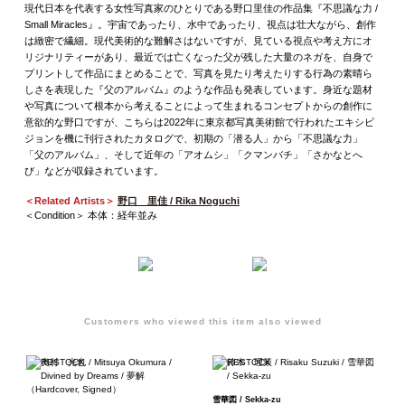
現代日本を代表する女性写真家のひとりである野口里佳の作品集『不思議な力 /
Small Miracles』。宇宙であったり、水中であったり、視点は壮大ながら、創作
は緻密で繊細。現代美術的な難解さはないですが、見ている視点や考え方にオ
リジナリティーがあり、最近では亡くなった父が残した大量のネガを、自身で
プリントして作品にまとめることで、写真を見たり考えたりする行為の素晴ら
しさを表現した『父のアルバム』のような作品も発表しています。身近な題材
や写真について根本から考えることによって生まれるコンセプトからの創作に
意欲的な野口ですが、こちらは2022年に東京都写真美術館で行われたエキシビ
ジョンを機に刊行されたカタログで、初期の「潜る人」から「不思議な力」
「父のアルバム」、そして近年の「アオムシ」「クマンバチ」「さかなとへ
び」などが収録されています。
＜Related Artists＞
野口 里佳 / Rika Noguchi
＜Condition＞ 本体：経年並み
Customers who viewed this item also viewed
雪華図 / Sekka-zu