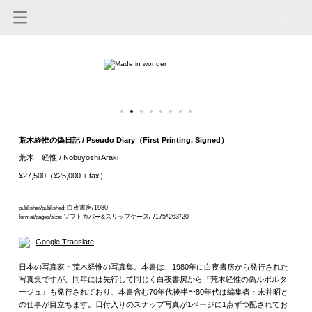
0
荒木経惟の偽日記 / Pseudo Diary（First Printing, Signed）
荒木 経惟 / Nobuyoshi Araki
¥27,500（¥25,000 + tax）
白夜書房/1980
publisher/published:
ソフトカバー&スリップケース/-/175*263*20
format/pages/size:
Google Translate
日本の写真家・荒木経惟の写真集。本書は、1980年に白夜書房から発行された
写真集ですが、同年には先行して同じく白夜書房から『荒木経惟の偽ルポルタ
ージュ』も発行されており、本書含む70年代後半〜80年代は編集者・末井昭と
の仕事が目立ちます。日付入りのスナップ写真が1ページに1点ずつ配されてお