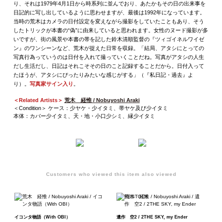
り、それは1979年4月1日から時系列に並んでおり、あたかもその日の出来事を
日記的に写し出しているように思わせますが、最後は1992年になっています。
当時の荒木はカメラの日付設定を変えながら撮影をしていたこともあり、そう
したトリックが本書の“偽”に由来していると思われます。女性のヌード撮影が多
いですが、街の風景や本書の帯を記した鈴木清順監督の『ツィゴイネルワイゼ
ン』のワンシーンなど、荒木が捉えた日常を収録。「結局、アタシにとっての
写真行為っていうのは日付を入れて撮っていくことだね。写真がアタシの人生
だし生活だし、日記はそれこそその日のこと記録することだから。日付入って
たほうが、アタシにぴったりみたいな感じがする」（『私日記・過去』よ
り）。
写真家サイン入り
。
＜Related Artists＞
荒木 経惟 / Nobuyoshi Araki
＜Condition＞ ケース：少ヤケ・少イタミ、帯ヤケ及び少イタミ
本体：カバー少イタミ、天・地・小口少シミ、縁少イタミ
Customers who viewed this item also viewed
イコンタ物語（With OBI）
遺作 空2 / 2THE SKY, my Ender