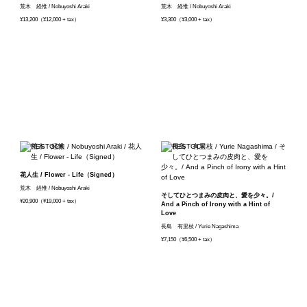
荒木 経惟 / Nobuyoshi Araki
荒木 経惟 / Nobuyoshi Araki
¥13,200（¥12,000 + tax）
¥3,300（¥3,000 + tax）
花人生 / Flower - Life（Signed）
荒木 経惟 / Nobuyoshi Araki
そしてひとつまみの皮肉と、愛を少々。/
¥20,900（¥19,000 + tax）
And a Pinch of Irony with a Hint of
Love
長島 有里枝 / Yurie Nagashima
¥7,150（¥6,500 + tax）