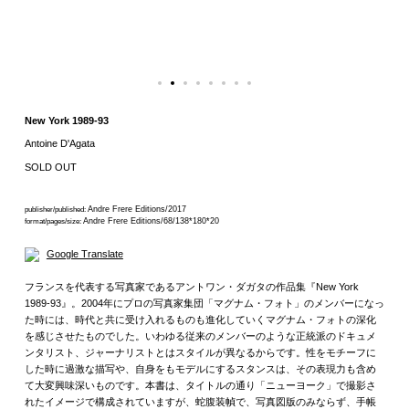
New York 1989-93
Antoine D'Agata
SOLD OUT
Andre Frere Editions/2017
publisher/published:
Andre Frere Editions/68/138*180*20
format/pages/size:
Google Translate
フランスを代表する写真家であるアントワン・ダガタの作品集『New York
1989-93』。2004年にプロの写真家集団「マグナム・フォト」のメンバーになっ
た時には、時代と共に受け入れるものも進化していくマグナム・フォトの深化
を感じさせたものでした。いわゆる従来のメンバーのような正統派のドキュメ
ンタリスト、ジャーナリストとはスタイルが異なるからです。性をモチーフに
した時に過激な描写や、自身をもモデルにするスタンスは、その表現力も含め
て大変興味深いものです。本書は、タイトルの通り「ニューヨーク」で撮影さ
れたイメージで構成されていますが、蛇腹装幀で、写真図版のみならず、手帳