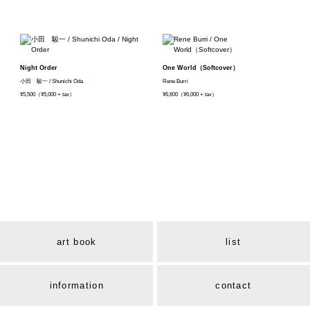
Night Order
One World（Softcover）
小田 駿一 / Shunichi Oda
Rene Burri
¥5,500（¥5,000 + tax）
¥6,600（¥6,000 + tax）
art book
list
information
contact