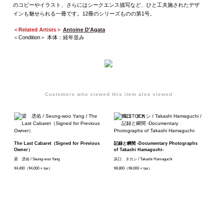
のコピーやイラスト、さらにはシークエンス描写など、ひと工夫施されたデザ
インも魅せられる一冊です。12冊のシリーズものの第1号。
＜Related Artists＞
Antoine D'Agata
＜Condition＞ 本体：経年並み
Customers who viewed this item also viewed
The Last Cabaret（Signed for Previous
記録と瞬間 -Documentary Photographs
Owner）
of Takashi Hamaguchi-
梁 丞佑 / Seung-woo Yang
浜口 タカシ / Takashi Hamaguchi
¥4,400（¥4,000 + tax）
¥8,800（¥8,000 + tax）