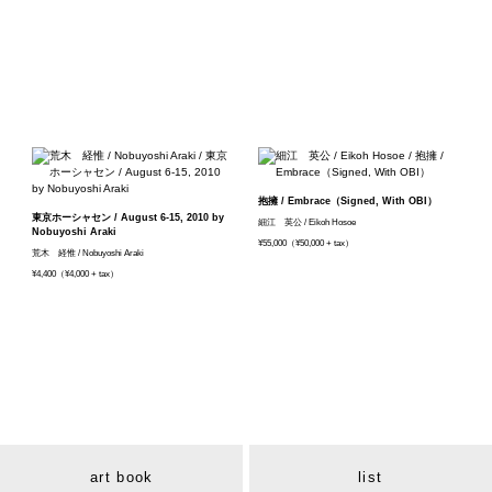
抱擁 / Embrace（Signed, With OBI）
東京ホーシャセン / August 6-15, 2010 by
細江 英公 / Eikoh Hosoe
Nobuyoshi Araki
¥55,000（¥50,000 + tax）
荒木 経惟 / Nobuyoshi Araki
¥4,400（¥4,000 + tax）
art book
list