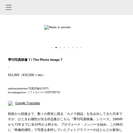
0
季刊写真映像 7 / The Photo Image 7
-
¥11,000（¥10,000 + tax）
写真評論社/1971
publisher/published:
ソフトカバー/-/220*250*10
format/pages/size:
Google Translate
戦前から戦後まで、数々の歴史に残る「カメラ雑誌」を生み出してきた日本で
すが、ひときわ個性が光る作品集がこちら『季刊写真映像』シリーズ。1969年
から71年までに全10号が上梓され、プロヴォーク・メンバーを始め、この時代
に「映像的感性」で写真を創作していたフォトグラファーのほとんどが参加し