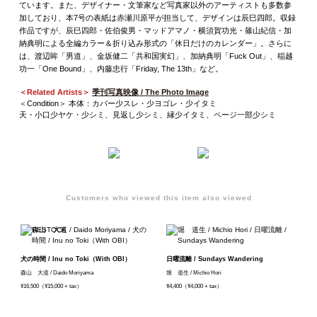
ています。また、デザイナー・文筆家など写真家以外のアーティストも多数参
加しており、本7号の表紙は赤瀬川原平が担当して、デザインは辰巳四郎。収録
作品ですが、辰巳四郎・佐伯俊男・マッドアマノ・横須賀功光・篠山紀信・加
納典明による全編カラー＆折り込み形式の「休日だけのカレンダー」。さらに
は、渡辺眸「男道」、金坂健二「共和国実幻」、加納典明「Fuck Out」、稲越
功一「One Bound」、内藤忠行「Friday, The 13th」など。
＜Related Artists＞
季刊写真映像 / The Photo Image
＜Condition＞ 本体：カバー少スレ・少ヨゴレ・少イタミ
天・小口少ヤケ・少シミ、見返し少シミ、縁少イタミ、ページ一部少シミ
Customers who viewed this item also viewed
犬の時間 / Inu no Toki（With OBI）
日曜流離 / Sundays Wandering
森山 大道 / Daido Moriyama
堀 道生 / Michio Hori
¥16,500（¥15,000 + tax）
¥4,400（¥4,000 + tax）