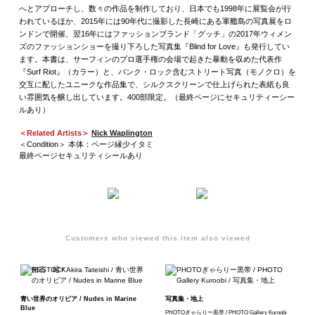
へとアプローチし、数々の作品を制作しており、日本でも1998年に展覧会が行
われているほか、2015年には90年代に撮影した長崎にある軍艦島の写真展をロ
ンドンで開催、翌16年にはファッションブランド「グッチ」の2017年ウィメン
ズのファッションショーを撮り下ろした写真集『Blind for Love』も発行してい
ます。本書は、サーフィンのプロ選手権の会場で起きた暴動を収めた代表作
『Surf Riot』（カラー）と、パンク・ロック含むストリート写真（モノクロ）を
交互に配したユニークな作品集で、シルクスクリーンで仕上げられた表紙も良
い雰囲気を醸し出しています。400部限定。（最終ページにセキュリティーシー
ルあり）
＜Related Artists＞
Nick Waplington
＜Condition＞ 本体：ページ縁少イタミ
最終ページセキュリティシールあり
Customers who viewed this item also viewed
青い世界のオリビア / Nudes in Marine
写真集・地上
Blue
PHOTOぎゃらりー黒帯 / PHOTO Gallery Kuroobi