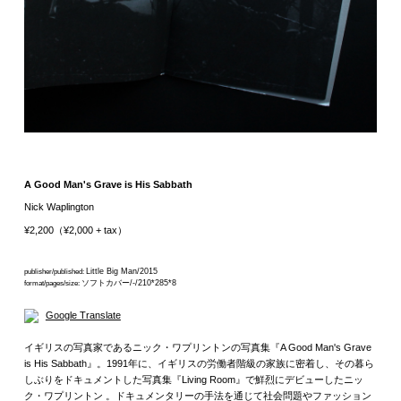
A Good Man's Grave is His Sabbath
Nick Waplington
¥2,200（¥2,000 + tax）
Little Big Man/2015
publisher/published:
ソフトカバー/-/210*285*8
format/pages/size:
Google Translate
イギリスの写真家であるニック・ワプリントンの写真集『A Good Man's Grave
is His Sabbath』。1991年に、イギリスの労働者階級の家族に密着し、その暮ら
しぶりをドキュメントした写真集『Living Room』で鮮烈にデビューしたニッ
ク・ワプリントン 。ドキュメンタリーの手法を通じて社会問題やファッション