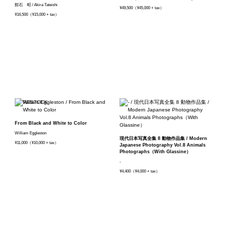
館石 昭 / Akira Tateishi
¥49,500（¥45,000 + tax）
¥16,500（¥15,000 + tax）
From Black and White to Color
William Eggleston
現代日本写真全集 8 動物作品集 / Modern
¥11,000（¥10,000 + tax）
Japanese Photography Vol.8 Animals
Photographs（With Glassine）
-
¥4,400（¥4,000 + tax）