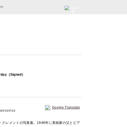
am
0
sterday（Signed）
Google Translate
80*235*20
クレメントの写真集。1946年に美術家の父とピア