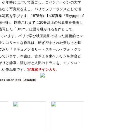
、少年時代はパリで過ごし、コペンハーゲンの大学
もなく写真家を志し、パリでフリーランスとして活
を学びます。1978年に1st写真集『Skygger af
 Moments)を刊行、以降これまでに20冊以上の写真集を発表し
写した「Drum」は語り継がれる名作として、
ズ化されています。パリで学び映画撮影で培った芸術的セン
ランコリックな作風は、研ぎ澄まされた美しさと叙
ており「ドキュメンタリー・スチール・フォトグラ
っています。本書は、古きよき東ベルリンを舞台と
がりと静寂に潜む街と人間のドラマを、モノクロ・
しい作品集です。
写真家サイン入り
。
sko Männikkö
、
Joakim