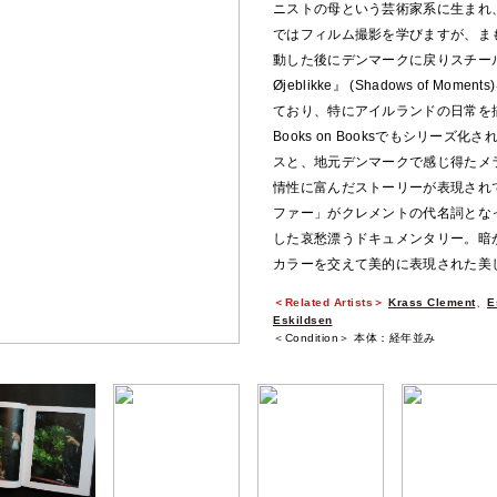
ニストの母という芸術家系に生まれ
ではフィルム撮影を学びますが、ま
動した後にデンマークに戻りスチール写真
Øjeblikke』 (Shadows of
ており、特にアイルランドの日常を描
Books on Booksでもシリー
スと、地元デンマークで感じ得たメ
情性に富んだストーリーが表現され
ファー」がクレメントの代名詞とな
した哀愁漂うドキュメンタリー。暗
カラーを交えて美的に表現された美
＜Related Artists＞
Krass Clement
、
E
Eskildsen
＜Condition＞ 本体：経年並み