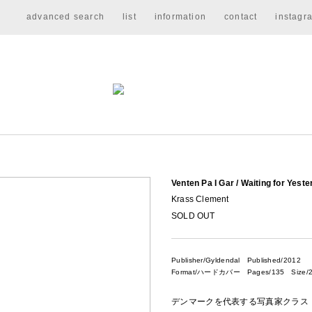
advanced search
list
information
contact
instagr
Venten Pa I Gar / Waiting for Ye
Krass Clement
SOLD OUT
Publisher/Gyldendal
Published/2012
Format/ハードカバー Pages/135 Size/2
デンマークを代表する写真家クラス・