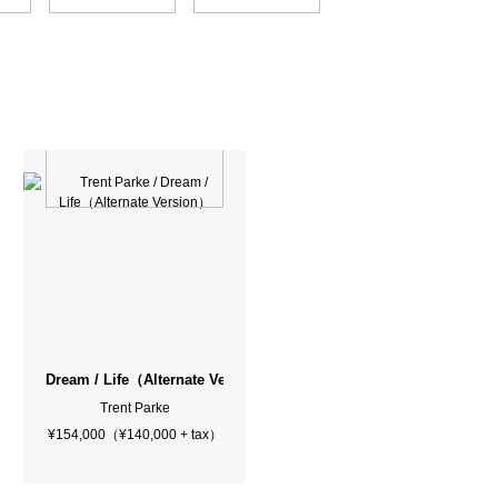
ned）
Dream / Life（Alternate Version）
Trent Parke
¥154,000（¥140,000 + tax）