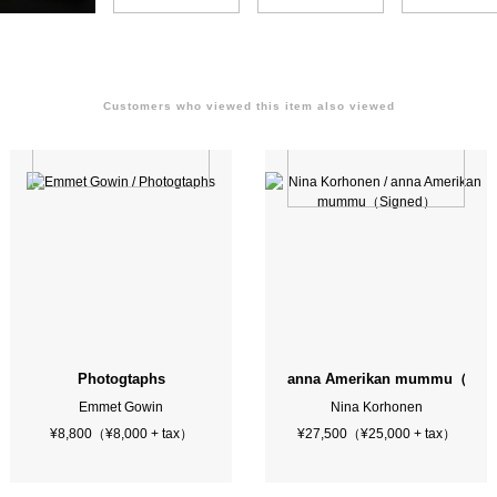
Customers who viewed this item also viewed
Posthumous Works
Photogtaphs
anna Amerikan mummu（Sig
Emmet Gowin
Nina Korhonen
¥8,800（¥8,000 + tax）
¥27,500（¥25,000 + tax）