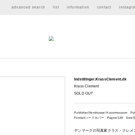
advanced search
list
information
contact
instagr
Indstillinger.KrassClement.dk
Krass Clement
SOLD OUT
Publisher/Vendsyssel Kunstmuseum
Publ
Format/ハードカバー Pages/149 Size/2
デンマークの写真家クラス・クレメントの写真集「