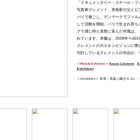
「ドキュメンタリー・スチール・フ
写真家クレメント。美術家の父とピ
パリで過ごし、デンマークでフィル
して活動を開始。パリで生まれ育ち
クで感じ得た哀愁に富んだ作風は、
れています。本書は、2009年〜2
クレメントの大エキシビジョンに際
刊行しているクレメントの作品が、
＜Related Artists＞
Krass Clement
、
E
Eskildsen
＜Condition＞ 本体：見返し極少ヨゴ