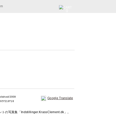
am
0
ished/2009
Google Translate
65*218*18
Indstillinger.KrassClement.dk」。