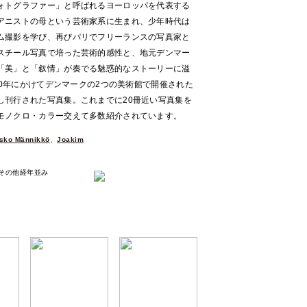
ォトグラファー」と呼ばれるヨーロッパを代表する
アニストの母という芸術家系に生まれ、少年時代は
ム撮影を学び、再びパリでフリーランスの写真家と
スチール写真で培った芸術的感性と、地元デンマー
「美」と「叙情」が奏でる魅惑的なストーリーに溢
010年にかけてデンマークの2つの美術館で開催された
し刊行された写真集。これまでに20冊近い写真集を
モノクロ・カラー交えて多数紹介されています。
sko Männikkö
、
Joakim
レ、その他経年並み