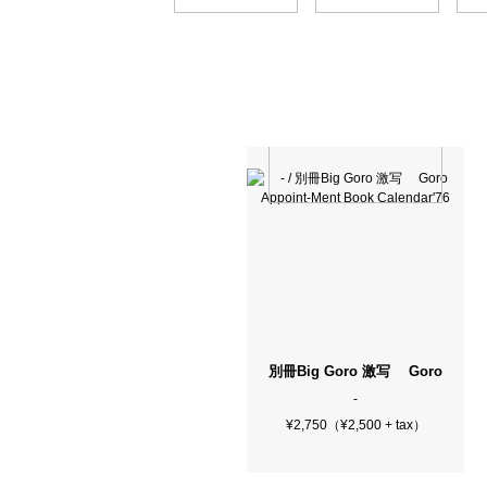
別冊Big Goro 激写 Goro Appoint
-
¥2,750（¥2,500 + tax）