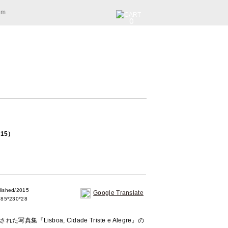
am
0
2015）
ished/2015
Google Translate
85*230*28
集『Lisboa, Cidade Triste e Alegre』の