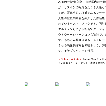
2015年刊行復刻版。当時国内の芸術大学の同級
が「リスボンの写真をたくさん撮っ
すが、写真史家の権威であるマーテ
真集の歴史的名著を紹介した作品集『The Ph
れているベスト・ブックです。同時
エルスケンらによる斬新でグラフィ
ウトやページネーションも独特で、
す。もちろん写真自体も、ストレー
させる映像的描写も素晴らしく、詩
す。英訳ブックレット付属。
＜Related Artists＞
Johan Van Der Ke
＜Condition＞ ジャケット・本体：縁極