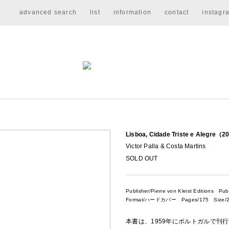
advanced search
list
information
contact
instagr
Lisboa, Cidade Triste e Alegre（
Victor Palla & Costa Martins
SOLD OUT
Publisher/Pierre von Kleist Editions
Publ
Format/ハードカバー Pages/175 Size/2
本書は、1959年にポルトガルで刊行された写真