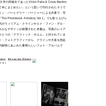
生であったVictor Palla & Costa Martins
て本にまとめたい」という思いで刊行されたそうで
ィン・パーとゲリー・バージャーによる共著で、写
otobook: A History, Vol.1』でも取り上げら
代のウィリアム・クラインやエド・ファン・デル・
カルなデザインが踏襲された本書は、写真のレイア
ひとつの「グラフィック・ポエム」と評されていま
ト・フォトグラフィーから、クラインや大道を想起
的叙情にあふれた素晴らしいフォト・アルバムで
uken
、
Ed van der Elsken
少イタミ