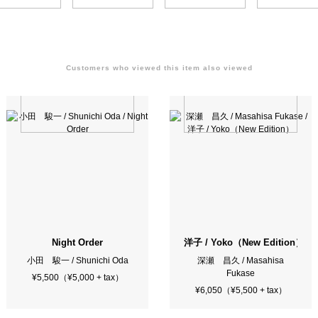
Customers who viewed this item also viewed
Night Order
洋子 / Yoko（New Edition）
小田 駿一 / Shunichi Oda
深瀬 昌久 / Masahisa
Fukase
¥5,500（¥5,000 + tax）
¥6,050（¥5,500 + tax）