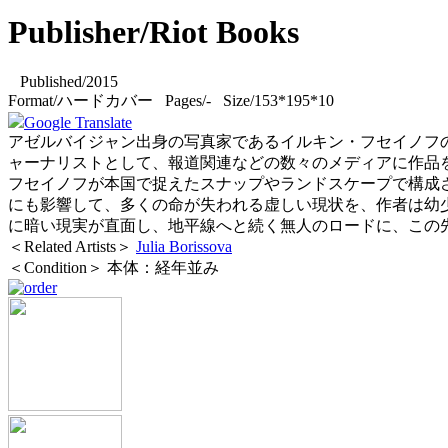
Publisher/Riot Books
Published/2015
Format/ハードカバー Pages/- Size/153*195*10
Google Translate
アゼルバイジャン出身の写真家であるイルキン・フセイノフの作品集『M
ャーナリストとして、報道関連などの数々のメディアに作品を提
フセイノフが本国で捉えたスナップやランドスケープで構成
にも影響して、多くの命が失われる虚しい現状を、作者は幼
に暗い現実が直面し、地平線へと続く無人のロードに、この先
＜Related Artists＞
Julia Borissova
＜Condition＞ 本体：経年並み