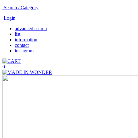
Search / Category
Login
advanced search
list
information
contact
instagram
0