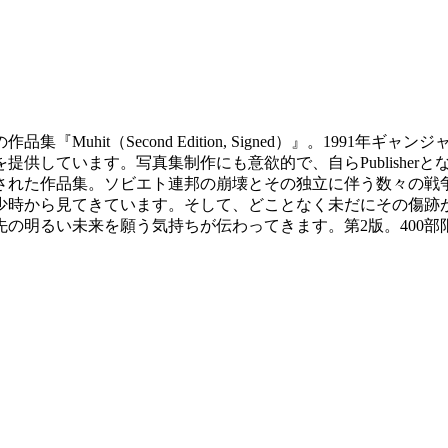
uhit（Second Edition, Signed）』。1991
供しています。写真集制作にも意欲的で、自らPublisher
された作品集。ソビエト連邦の崩壊とその独立に伴う数々の戦
少時から見てきています。そして、どことなく未だにその傷跡
の明るい未来を願う気持ちが伝わってきます。第2版。400部