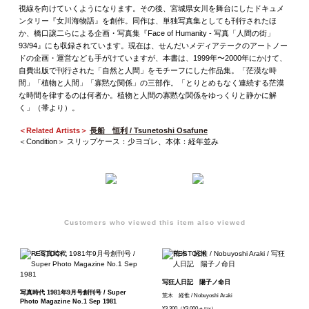
視線を向けていくようになります。その後、宮城県女川を舞台にしたドキュメ
ンタリー『女川海物語』を創作。同作は、単独写真集としても刊行されたほ
か、橋口譲二らによる企画・写真集『Face of Humanity - 写真「人間の街」
93/94』にも収録されています。現在は、せんだいメディアテークのアートノー
ドの企画・運営なども手がけていますが、本書は、1999年〜2000年にかけて、
自費出版で刊行された「自然と人間」をモチーフにした作品集。「茫漠な時
間」「植物と人間」「寡黙な関係」の三部作。「とりとめもなく連続する茫漠
な時間を律するのは何者か。植物と人間の寡黙な関係をゆっくりと静かに解
く」（帯より）。
＜Related Artists＞
長船 恒利 / Tsunetoshi Osafune
＜Condition＞ スリップケース：少ヨゴレ、本体：経年並み
Customers who viewed this item also viewed
写狂人日記 陽子ノ命日
写真時代 1981年9月号創刊号 / Super
荒木 経惟 / Nobuyoshi Araki
Photo Magazine No.1 Sep 1981
¥3,300（¥3,000 + tax）