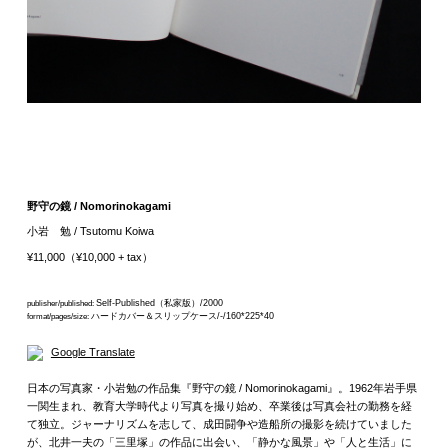
野守の鏡 / Nomorinokagami
小岩 勉 / Tsutomu Koiwa
¥11,000（¥10,000 + tax）
Self-Published（私家版）/2000
publisher/published:
ハードカバー＆スリップケース/-/160*225*40
format/pages/size:
Google Translate
日本の写真家・小岩勉の作品集『野守の鏡 / Nomorinokagami』。1962年岩手県
一関生まれ、教育大学時代より写真を撮り始め、卒業後は写真会社の勤務を経
て独立。ジャーナリズムを志して、成田闘争や造船所の撮影を続けていました
が、北井一夫の「三里塚」の作品に出会い、「静かな風景」や「人と生活」に