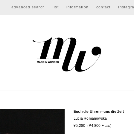
advanced search
list
information
contact
instagr
Euch die Uhren - uns die Zeit
Lucja Romanowska
¥5,280（¥4,800 + tax）