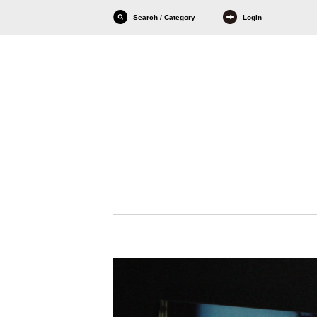
Search / Category
Login