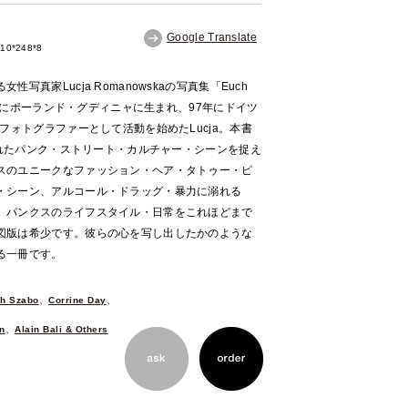
Google Translate
10*248*8
真家Lucja Romanowskaの写真集「Euch
it」。1983年にポーランド・グディニャに生まれ、97年にドイツ
フォトグラファーとして活動を始めたLucja。本書
影されたパンク・ストリート・カルチャー・シーンを捉え
スのユニークなファッション・ヘア・タトゥー・ピ
・シーン、アルコール・ドラッグ・暴力に溺れる
。パンクスのライフスタイル・日常をこれほどまで
図版は希少です。彼らの心を写し出したかのような
る一冊です。
h Szabo
、
Corrine Day
、
n
、
Alain Bali & Others
可能です