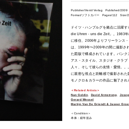
Publisher/Ventil Verlag
Published/2009
Format/ソフトカバー Pages/112 Size/2
ドイツ・ハンブルグを拠点に活躍する女性写
die Uhren - uns die Ze
に移住、2006年よりフリーランス・
は、1999年〜2009年の間に撮
た図版で構成されています。パンク
アス・スタイル、スタジオ・クラブ
人々、そして彼らの友情・愛情。。
に親密な視点と距離感で撮影された
モノクロ＆カラーの作品に魅了され
＜Related Artists＞
Nan Goldin
、
David Armstrong
、
Josep
Gerard Wessel
Martijn Van De Griendt & Jasper Groe
＜Condition＞
本体：経年並み
※こちらの商品はレターパックでの配送が