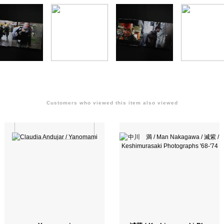
Customers who viewed this item also viewed