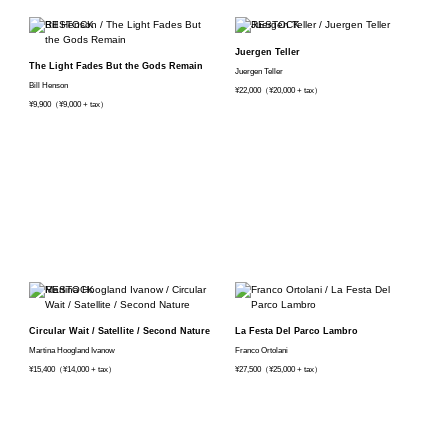
Juergen Teller
The Light Fades But the Gods Remain
Juergen Teller
Bill Henson
¥22,000（¥20,000 + tax）
¥9,900（¥9,000 + tax）
Circular Wait / Satellite / Second Nature
La Festa Del Parco Lambro
Martina Hoogland Ivanow
Franco Ortolani
¥15,400（¥14,000 + tax）
¥27,500（¥25,000 + tax）