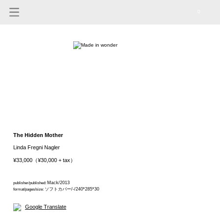
0
The Hidden Mother
Linda Fregni Nagler
¥33,000（¥30,000 + tax）
Mack/2013
publisher/published:
ソフトカバー/-/240*285*30
format/pages/size:
Google Translate