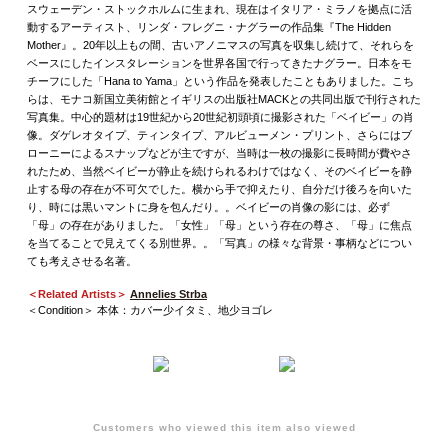
スウェーデン・ストックホルムに生まれ、現在はイタリア・ミラノを拠点に活
動するアーティスト、リンダ・フレグニ・ナグラーの作品集『The Hidden
Mother』。20年以上もの間、古いアノニマスの写真を収集し続けて、それらを
ベースにしたインスタレーションを世界各国で行ってきたナグラー。日本をモ
チーフにした「Hana to Yama」という作品を発表したこともありました。こち
らは、モナコ新国立美術館とイギリスの出版社MACKとの共同出版で刊行された
写真集。中心的題材は19世紀から20世紀初頭頃に撮影された「ベイビー」の肖
像。ダゲレオタイプ、ティンタイプ、アルビューメン・プリント、さらにはブ
ローニーによるスナップなどが主ですが、当時は一枚の撮影に長時間が費やさ
れたため、当然ベイビーが静止を続けられるわけではなく、そのベイビーを静
止する母の存在が不可欠でした。横から手で抑えたり、自分だけ後ろを向いた
り、時には黒いマントに身を包んだり。。ベイビーの肖像の影には、必ず
「母」の存在がありました。「女性」「母」という存在の尊さ、「母」に焦点
を当てることで見えてくる別世界。。「写真」の様々な背景・事柄などについ
ても考えさせる名著。
＜Related Artists＞
Annelies Strba
＜Condition＞ 本体：カバー少イタミ、地少ヨゴレ
Customers who viewed this item also viewed