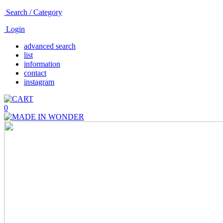
Search / Category
Login
advanced search
list
information
contact
instagram
0