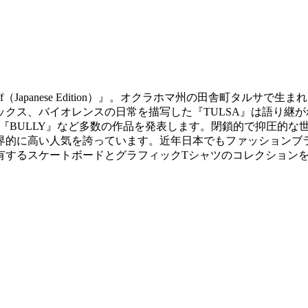
tuff（Japanese Edition）』。オクラホマ州の田舎町タ
クス、バイオレンスの日常を描写した『TULSA』は語り継が
も『BULLY』など多数の作品を発表します。閉鎖的で抑圧的
界的に高い人気を誇っています。近年日本でもファッションブ
有するスケートボードとグラフィックTシャツのコレクション