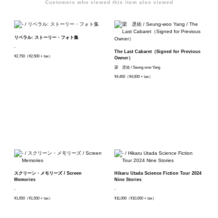
Customers who viewed this item also viewed
リベラル: ストーリー・フォト集
-
The Last Cabaret（Signed for Previous
¥2,750（¥2,500 + tax）
Owner）
梁 丞佑 / Seung-woo Yang
¥4,400（¥4,000 + tax）
スクリーン・メモリーズ / Screen
Hikaru Utada Science Fiction Tour 2024
Memories
Nine Stories
-
-
¥1,650（¥1,500 + tax）
¥11,000（¥10,000 + tax）