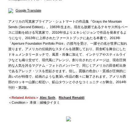
Google Translate
アメリカの写真家ブライアン・シュトマートの作品集『Grays the Mountain
Sends (Second Edition)』。1983年生まれ、現在も故郷であるテキサス州をベー
スに活動を続ける写真家で、2010年頃よりエキシビジョンで作品を発表するよ
うになり、2013年に上梓されたファーストブックにあたる本書で、2013年
「Aperture Foundation Portfolio Prize」の授与を受け、一躍その名が世界に知れ
渡ります。アメリカの伝統的なスタイルを踏襲しており、田舎町を舞台にした
ドキュメンタリータッチで、風景・肖像に加えて、インテリアやスティルライ
フなども織り交ぜて、現代風にアレンジ。創り出されたイメージは、現在圧倒
的な人気を誇るマグナム・フォトのメンバーで、同じくアメリカの田舎町出身
であるアレック・ソスを想起させます。但し、図版の色合い・質感が圧倒的に
高いのが特徴で、絵画のような奥深い作品の数々に魅了されます。アメリカ西
部のロッキー山脈に程近い、鉱山タウンと小さなコミュニティが舞台。2014年
刊行・第2版。
＜Related Artists＞
Alec Soth
、
Richard Renaldi
＜Condition＞ 本体：縁極少イタミ