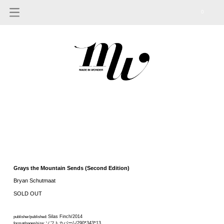
0
Grays the Mountain Sends (Second Edition)
Bryan Schutmaat
SOLD OUT
Silas Finch/2014
publisher/published:
ソフトカバー/-/290*343*13
format/pages/size: