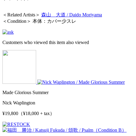
＜Related Artists＞
森山 大道 / Daido Moriyama
＜Condition＞ 本体：カバー少スレ
Customers who viewed this item also viewed
Made Glorious Summer
Nick Waplington
¥19,800（¥18,000 + tax）