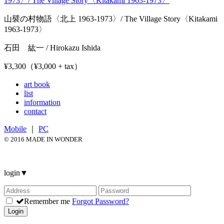
山襞の村物語〈北上 1963-1973〉/ The Village Story〈Kitakami
1963-1973〉
石田 紘一 / Hirokazu Ishida
¥3,300（¥3,000 + tax）
art book
list
information
contact
Mobile
｜
PC
© 2016 MADE IN WONDER
login
▼
Remember me
Forgot Password?
Login