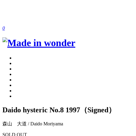
0
Daido hysteric No.8 1997（Signed）
森山 大道 / Daido Moriyama
SOLD OUT