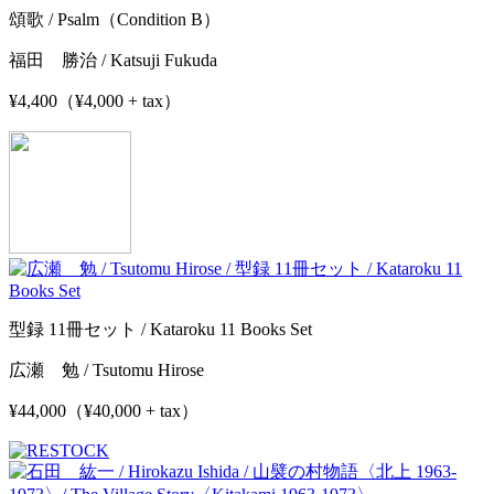
頌歌 / Psalm（Condition B）
福田 勝治 / Katsuji Fukuda
¥4,400（¥4,000 + tax）
型録 11冊セット / Kataroku 11 Books Set
広瀬 勉 / Tsutomu Hirose
¥44,000（¥40,000 + tax）