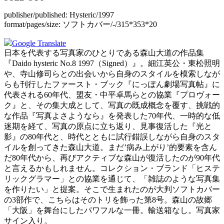
publisher/published:
Hysteric/1997
format/pages/size:
ソフトカバー/-/315*353*20
Google Translate
日本を代表する写真家のひとりである森山大道の作品集
『Daido hysteric No.8 1997（Signed）』。細江英公・東松照明
や、寺山修司らとの出会いから自身のスタイルを模索しなが
らも刊行したファースト・ブック『にっぽん劇場写真帖』に
代表される60年代、盟友・中平卓馬らとの協業『プロヴォー
ク』と、その集大成として、写真の既成概念を覆す、挑戦的
な作品『写真よさようなら』を発表した70年代、一時的な低
迷期を経て、写真の原点に立ち返り、見事復活した『光と
影』の80年代と、時代とともに試行錯誤しながら自身のスタ
イルを創ってきた森山大道。まだ’病み上がり’的要素を含ん
だ80年代から、再びアクティブな森山が復活したのが90年代
と言えるかもしれません。コレクション・ブランド「ヒステ
リックグラマー」との協業を通じて、「雑誌のような写真集
を作りたい」と提案。そこで生まれたのが大判ソフトカバー
の3部作で、こちらはそのトリを飾った第8号。森山の故郷
「大阪」を舞台にしたパワフルな一冊。輸送箱なし。
写真家
サイン入り
。