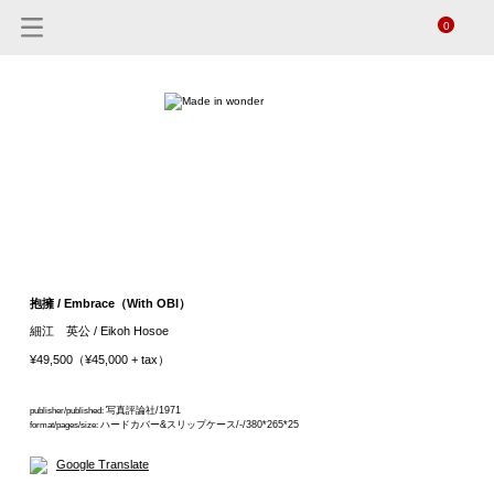
0
抱擁 / Embrace（With OBI）
細江 英公 / Eikoh Hosoe
¥49,500（¥45,000 + tax）
写真評論社/1971
publisher/published:
ハードカバー&スリップケース/-/380*265*25
format/pages/size:
Google Translate