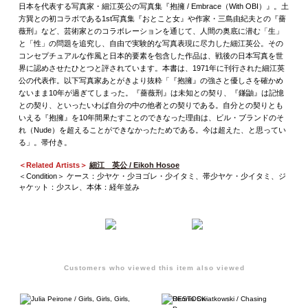
日本を代表する写真家・細江英公の写真集『抱擁 / Embrace（With OBI）』。土
方巽との初コラボである1st写真集『おとこと女』や作家・三島由紀夫との『薔
薇刑』など、芸術家とのコラボレーションを通じて、人間の奥底に潜む「生」
と「性」の問題を追究し、自由で実験的な写真表現に尽力した細江英公。その
コンセプチュアルな作風と日本的要素を包含した作品は、戦後の日本写真を世
界に認めさせたひとつと評されています。本書は、1971年に刊行された細江英
公の代表作。以下写真家あとがきより抜粋「『抱擁』の強さと優しさを確かめ
ないまま10年が過ぎてしまった。『薔薇刑』は未知との契り、『鎌鼬』は記憶
との契り、といったいわば自分の中の他者との契りである。自分との契りとも
いえる『抱擁』を10年間果たすことのできなった理由は、ビル・ブランドのそ
れ（Nude）を超えることができなかったためである。今は超えた、と思ってい
る」。帯付き。
＜Related Artists＞
細江 英公 / Eikoh Hosoe
＜Condition＞ ケース：少ヤケ・少ヨゴレ・少イタミ、帯少ヤケ・少イタミ、ジ
ャケット：少スレ、本体：経年並み
Customers who viewed this item also viewed