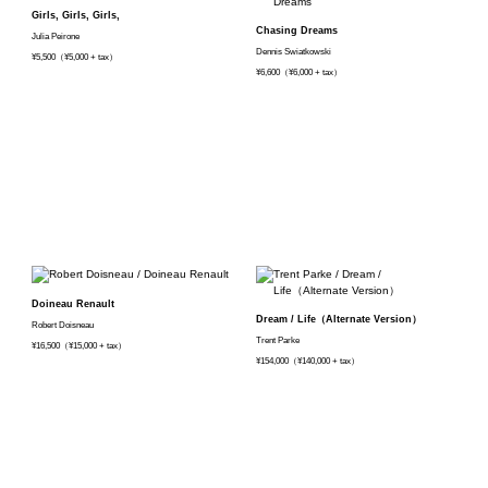
Girls, Girls, Girls,
Chasing Dreams
Julia Peirone
Dennis Swiatkowski
¥5,500（¥5,000 + tax）
¥6,600（¥6,000 + tax）
Doineau Renault
Dream / Life（Alternate Version）
Robert Doisneau
Trent Parke
¥16,500（¥15,000 + tax）
¥154,000（¥140,000 + tax）