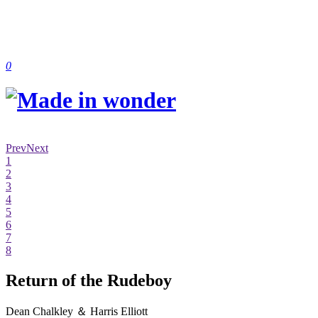
0
Prev
Next
1
2
3
4
5
6
7
8
Return of the Rudeboy
Dean Chalkley ＆ Harris Elliott