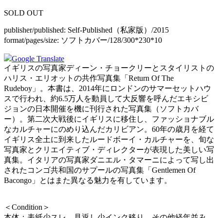
SOLD OUT
publisher/published:
Self-Published（私家版）/2015
format/pages/size:
ソフトカバー/128/300*230*10
Google Translate
イギリスの写真家ディーン・チョークリーとスタイリストの
ハリス・エリオットの共作写真集「Return Of The
Rudeboy」。本書は、2014年にロンドンのサマーセットハウ
スで行われ、約6.5万人を動員して大反響を呼んだエキシビ
ジョンの日本開催を機に刊行された写真集（ソフトカバ
ー）。第二次大戦後にイギリスに移住し、ファッショナブル
なカルチャーにのめり込んだカリビアン。60年の歳月を経て
イギリス全土に到来したルードボーイ・カルチャーを、旬な
写真家とクリエイティブ・ディレクターが表現した美しい写
真集。イタリアの写真家ダニエル・タマーニによって写し出
されたコンゴ共和国のサプールの写真集「Gentlemen Of
Bacongo」とはまた異なる魅力を有しています。
＜Condition＞
本体：表紙少スレ、見返し少インク移り、その他経年並み