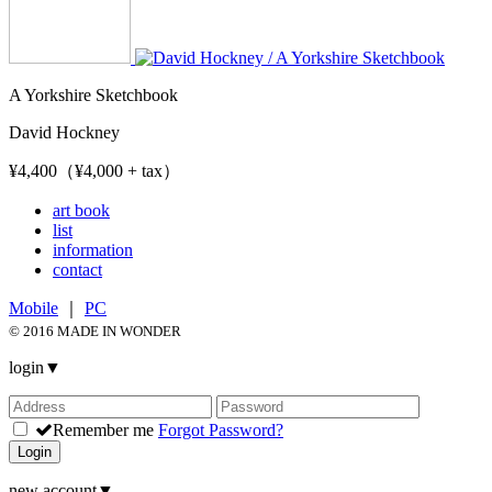
A Yorkshire Sketchbook
David Hockney
¥4,400（¥4,000 + tax）
art book
list
information
contact
Mobile
｜
PC
© 2016 MADE IN WONDER
login
▼
Remember me
Forgot Password?
Login
new account
▼