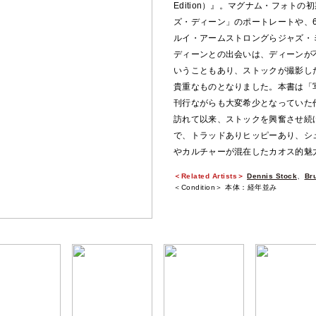
Edition）』。マグナム・フォト
ズ・ディーン」のポートレートや、
ルイ・アームストロングらジャズ・
ディーンとの出会いは、ディーンが不
いうこともあり、ストックが撮影し
貴重なものとなりました。本書は「写
刊行ながらも大変希少となっていた作
訪れて以来、ストックを興奮させ続
で、トラッドありヒッピーあり、シ
やカルチャーが混在したカオス的魅
＜Related Artists＞
Dennis Stock
、
Br
＜Condition＞ 本体：経年並み