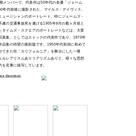
の初期メンバーで、代表作は50年代の名優「ジェーム
60年代前後に撮影された、マイルス・デイヴィス、
ミュージシャンのポートレート。特にジェームズ・
慮の交通事故死を遂げる1955年9月の数ヶ月前と
たタイムズ・スクエアのポートレートなどは、大変
真集」としてはストックの代表作であり、1970年
品集の待望の復刻版です。1950年代初頭に初めて
けてきた街「カリフォルニア」を舞台にした一冊
ュルレアリスムありリアリズムありと、様々な思想
力を見事に描写しています。
uce Davidson