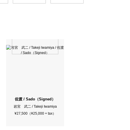
佐渡 / Sado（Signed）
岩宮 武二 / Takeji Iwamiya
¥27,500（¥25,000 + tax）