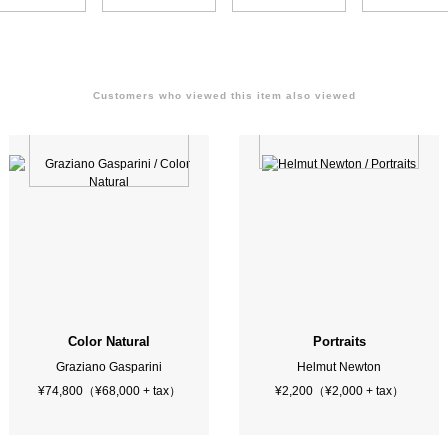
Customers who viewed this item also viewed
Posthumous Works
Color Natural
Portraits
Graziano Gasparini
Helmut Newton
¥74,800（¥68,000 + tax）
¥2,200（¥2,000 + tax）