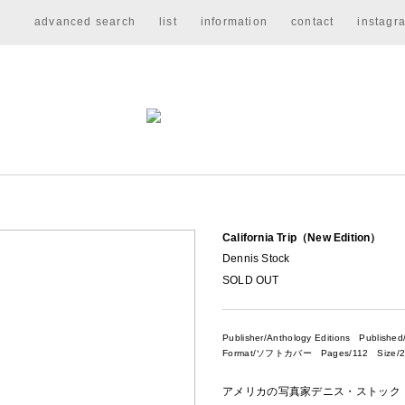
advanced search
list
information
contact
instagr
California Trip（New Edition）
Dennis Stock
SOLD OUT
Publisher/Anthology Editions
Published
Format/ソフトカバー Pages/112 Size/2
アメリカの写真家デニス・ストック（1928 