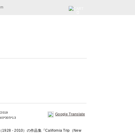
am
0
/2019
Google Translate
40*305*13
- 2010）の作品集『California Trip（New